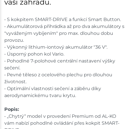
vaši zahradu.
• S kokpitem SMART-DRIVE a funkcí Smart Button.
• Akumulátorová přihrádka až pro dva akumulátory s
"vyváženým vybíjením" pro max. dlouhou dobu
provozu.
• Výkonný lithium-iontový akumulátor "36 V".
• Úsporný pohon kol Vario.
• Pohodlné 7-polohové centrální nastavení výšky
sečení.
• Pevné těleso z ocelového plechu pro dlouhou
životnost.
• Optimální vlastnosti sečení a záběru díky
aerodynamickému tvaru krytu.
Popis:
• „Chytrý“ model v provedení Premium od AL-KO
vám nabízí pohodlné ovládání přes kokpit SMART-