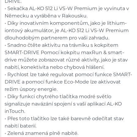
DRIVE.
• Sekačka AL-KO 512 Li VS-W Premium je vyvinuta v
Německu a vyráběna v Rakousku.
• Díky inovativním komponentům, jako je lithium-
iontový akumulátor, je AL-KO 512 Li VS-W Premium
dlouhodobým partnerem pro vaši zahradu.
• Snadno čtěte aktivitu na trávníku s kokpitem
SMART-DRIVE Pomocí kokpitu maxRun & smart-
drive můžete zobrazovat různé aktivity, jako je stav
nabití, konektivita nebo chybová hlášení.
• Rychlost lze také regulovat pomocí funkce SMART-
DRIVE a pomocí funkce Eco-Mode lze aktivovat
režim úspory energie.
• Díky funkci chytrého tlačítka modré světlo
signalizuje navázání spojení s vaší aplikací AL-KO
inTouch.
• Přes toto tlačítko lze také barevně odečítat stav
nabití baterií.
• Zelená znamená plně nabité.