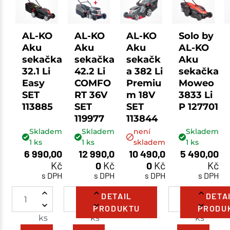
AL-KO
AL-KO
AL-KO
Solo by
Aku
Aku
Aku
AL-KO
sekačka
sekačka
sekačk
Aku
32.1 Li
42.2 Li
a 382 Li
sekačka
Easy
COMFO
Premiu
Moweo
SET
RT 36V
m 18V
3833 Li
113885
SET
SET
P 127701
119977
113844
Skladem
Skladem
není
Skladem
1
ks
1
ks
skladem
1
ks
6 990,00
12 990,0
10 490,0
5 490,00
Kč
0
Kč
0
Kč
Kč
s DPH
s DPH
s DPH
s DPH
DETAIL
DETA
PRODUKTU
PRODU
ks
ks
ks