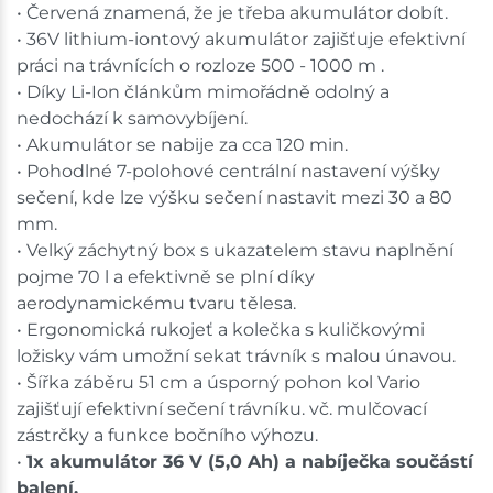
• Červená znamená, že je třeba akumulátor dobít.
• 36V lithium-iontový akumulátor zajišťuje efektivní
práci na trávnících o rozloze 500 - 1000 m .
• Díky Li-Ion článkům mimořádně odolný a
nedochází k samovybíjení.
• Akumulátor se nabije za cca 120 min.
• Pohodlné 7-polohové centrální nastavení výšky
sečení, kde lze výšku sečení nastavit mezi 30 a 80
mm.
• Velký záchytný box s ukazatelem stavu naplnění
pojme 70 l a efektivně se plní díky
aerodynamickému tvaru tělesa.
• Ergonomická rukojeť a kolečka s kuličkovými
ložisky vám umožní sekat trávník s malou únavou.
• Šířka záběru 51 cm a úsporný pohon kol Vario
zajišťují efektivní sečení trávníku. vč. mulčovací
zástrčky a funkce bočního výhozu.
•
1x akumulátor 36 V (5,0 Ah) a nabíječka součástí
balení.