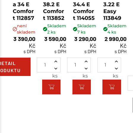
a 34 E
38.2 E
34.4 E
3.22 E
Comfor
Comfor
Comfor
Easy
t 112857
t 113852
t 114055
113849
není
Skladem
Skladem
Skladem
skladem
2
ks
7
ks
4
ks
3 390,00
3 590,00
3 290,00
2 990,00
Kč
Kč
Kč
Kč
s DPH
s DPH
s DPH
s DPH
DETAIL
RODUKTU
ks
ks
ks