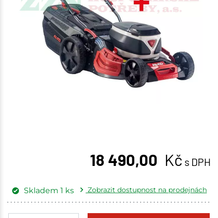
18 490,00
Kč
s DPH
Zobrazit dostupnost na prodejnách
Skladem
1
ks
Žďár nad Sázavou
1 ks