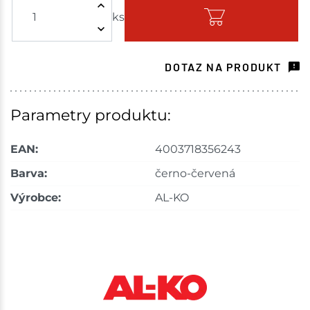
ks
Skladem - ihned k odeslání
Skladové množství na prodejnách je pouze orientační.
Ceny na prodejnách se mohou lišit od cen na e-
DOTAZ NA PRODUKT
shopu.
Parametry produktu:
EAN:
4003718356243
Barva:
černo-červená
Výrobce:
AL-KO