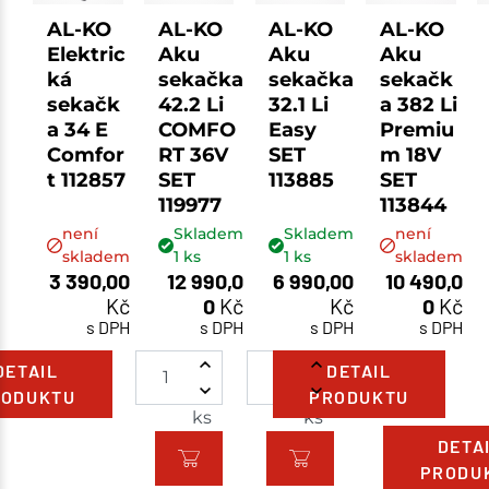
AL-KO
AL-KO
AL-KO
AL-KO
Elektric
Aku
Aku
Aku
ká
sekačka
sekačka
sekačk
sekačk
42.2 Li
32.1 Li
a 382 Li
a 34 E
COMFO
Easy
Premiu
Comfor
RT 36V
SET
m 18V
t 112857
SET
113885
SET
119977
113844
není
Skladem
Skladem
není
skladem
1
ks
1
ks
skladem
3 390,00
12 990,0
6 990,00
10 490,0
Kč
0
Kč
Kč
0
Kč
s DPH
s DPH
s DPH
s DPH
DETAIL
DETAIL
RODUKTU
PRODUKTU
ks
ks
DETA
PRODU