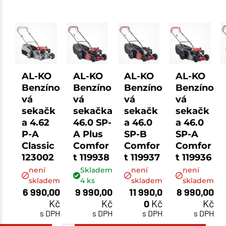
AL-KO
AL-KO
AL-KO
AL-KO
Benzíno
Benzíno
Benzíno
Benzíno
vá
vá
vá
vá
sekačk
sekačka
sekačk
sekačk
a 4.62
46.0 SP-
a 46.0
a 46.0
P-A
A Plus
SP-B
SP-A
Classic
Comfor
Comfor
Comfor
123002
t 119938
t 119937
t 119936
není
Skladem
není
není
skladem
4
ks
skladem
skladem
6 990,00
9 990,00
11 990,0
8 990,00
Kč
Kč
0
Kč
Kč
s DPH
s DPH
s DPH
s DPH