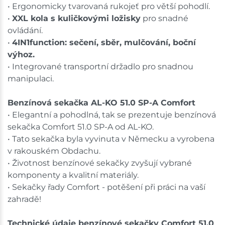
• Ergonomicky tvarovaná rukojeť pro větší pohodlí.
•
XXL kola s kuličkovými ložisky
pro snadné
ovládání.
•
4IN1function: sečení, sběr, mulčování, boční
výhoz.
• Integrované transportní držadlo pro snadnou
manipulaci.
Benzínová sekačka AL-KO 51.0 SP-A Comfort
• Elegantní a pohodlná, tak se prezentuje benzínová
sekačka Comfort 51.0 SP-A od AL-KO.
• Tato sekačka byla vyvinuta v Německu a vyrobena
v rakouském Obdachu.
• Životnost benzínové sekačky zvyšují vybrané
komponenty a kvalitní materiály.
• Sekačky řady Comfort - potěšení při práci na vaší
zahradě!
Technické údaje benzínové sekačky Comfort 51.0