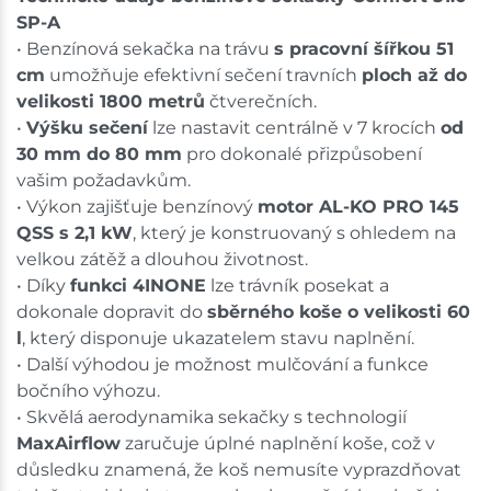
SP-A
• Benzínová sekačka na trávu
s pracovní šířkou 51
cm
umožňuje efektivní sečení travních
ploch až do
velikosti 1800 metrů
čtverečních.
•
Výšku sečení
lze nastavit centrálně v 7 krocích
od
30 mm do 80 mm
pro dokonalé přizpůsobení
vašim požadavkům.
• Výkon zajišťuje benzínový
motor AL-KO PRO 145
QSS s 2,1 kW
, který je konstruovaný s ohledem na
velkou zátěž a dlouhou životnost.
• Díky
funkci 4INONE
lze trávník posekat a
dokonale dopravit do
sběrného koše o velikosti 60
l
, který disponuje ukazatelem stavu naplnění.
• Další výhodou je možnost mulčování a funkce
bočního výhozu.
• Skvělá aerodynamika sekačky s technologií
MaxAirflow
zaručuje úplné naplnění koše, což v
důsledku znamená, že koš nemusíte vyprazdňovat