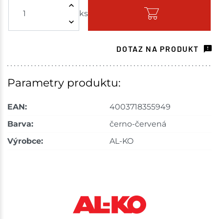
ks
Skladem na prodejně - doručení do 7 dnů
Skladové množství na prodejnách je pouze orientační.
Ceny na prodejnách se mohou lišit od cen na e-
DOTAZ NA PRODUKT
shopu.
Parametry produktu:
EAN:
4003718355949
Barva:
černo-červená
Výrobce:
AL-KO