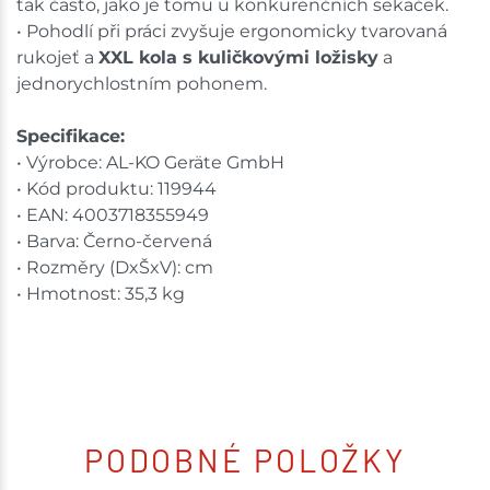
tak často, jako je tomu u konkurenčních sekaček.
• Pohodlí při práci zvyšuje ergonomicky tvarovaná
rukojeť a
XXL kola s kuličkovými ložisky
a
jednorychlostním pohonem.
Specifikace:
• Výrobce: AL-KO Geräte GmbH
• Kód produktu: 119944
• EAN: 4003718355949
• Barva: Černo-červená
• Rozměry (DxŠxV): cm
• Hmotnost: 35,3 kg
PODOBNÉ POLOŽKY