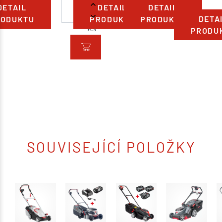
DETAIL
DETAIL
DETAIL
DETA
RODUKTU
PRODUKTU
PRODUKTU
ks
PRODU
SOUVISEJÍCÍ POLOŽKY