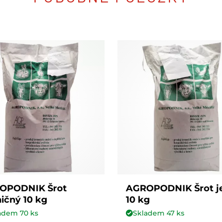
OPODNIK Šrot
AGROPODNIK Šrot j
ičný 10 kg
10 kg
ladem
70
ks
Skladem
47
ks