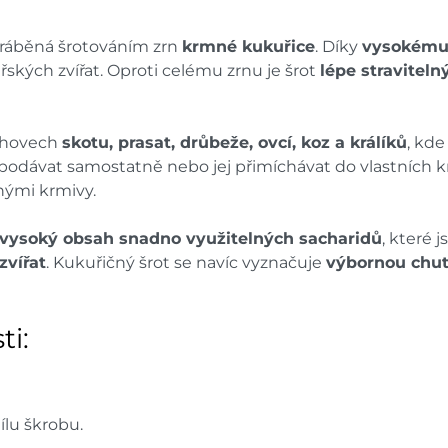
yráběná šrotováním zrn
krmné kukuřice
. Díky
vysokému
kých zvířat. Oproti celému zrnu je šrot
lépe straviteln
 chovech
skotu, prasat, drůbeže, ovcí, koz a králíků
, kd
lze podávat samostatně nebo jej přimíchávat do vlastních
nými krmivy.
vysoký obsah snadno využitelných sacharidů
, které 
zvířat
. Kukuřičný šrot se navíc vyznačuje
výbornou chut
ti:
lu škrobu.