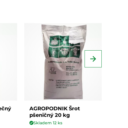
ečný
AGROPODNIK Šrot
AGRO
pšeničný 20 kg
20 k
Skladem
12
ks
Skl