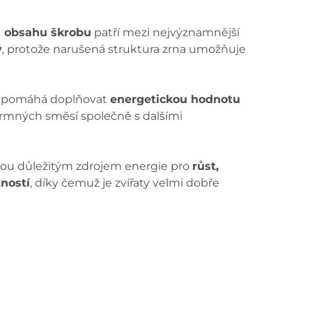
 obsahu škrobu
patří mezi nejvýznamnější
ý
, protože narušená struktura zrna umožňuje
e pomáhá doplňovat
energetickou hodnotu
 krmných směsí společně s dalšími
jsou důležitým zdrojem energie pro
růst,
ností
, díky čemuž je zvířaty velmi dobře