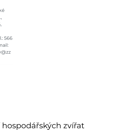
ké
,
,
.: 566
ail:
y@zz
 hospodářských zvířat