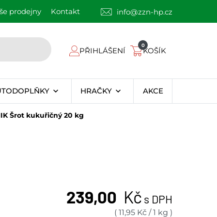
še prodejny
Kontakt
info@zzn-hp.cz
0
PŘIHLÁŠENÍ
KOŠÍK
UTODOPLŇKY
HRAČKY
AKCE
 Šrot kukuřičný 20 kg
239,00
Kč
s DPH
(
11,95
Kč
/
1 kg
)