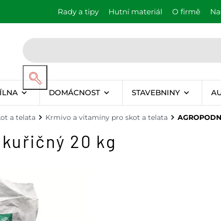
Rady a tipy
Hutní materiál
O firmě
Na
ÍLNA
DOMÁCNOST
STAVEBNINY
A
ot a telata
Krmivo a vitamíny pro skot a telata
AGROPODNIK
kuřičný 20 kg