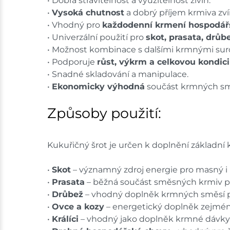
• Dobrá stravitelnost a využitelnost živin.
•
Vysoká chutnost
a dobrý příjem krmiva zvíř
• Vhodný pro
každodenní krmení hospodářs
• Univerzální použití pro
skot, prasata, drůbe
• Možnost kombinace s dalšími krmnými sur
• Podporuje
růst, výkrm a celkovou kondici
• Snadné skladování a manipulace.
•
Ekonomicky výhodná
součást krmných sm
Způsoby použití:
Kukuřičný šrot je určen k doplnění základní
•
Skot
– významný zdroj energie pro masný i
•
Prasata
– běžná součást směsných krmiv pr
•
Drůbež
– vhodný doplněk krmných směsí pro
•
Ovce a kozy
– energetický doplněk zejména
•
Králíci
– vhodný jako doplněk krmné dávky