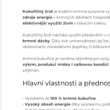
Kukuřičný šrot
je kvalitní krmná surovina v
zdroje energie
v krmných dávkách hospodářs
efektivnější využití živin
v trávicím traktu.
Kukuřičný šrot nachází využití především v
krmné dávky
. Díky své univerzálnosti jej 
obilovinami, minerálními doplňky či bílkovin
Krmná kukuřice je ceněna zejména pro svůj
výkrm, produkci mléka i celkovou kondici 
přijímán.
Hlavní vlastnosti a přednos
• Vyrobeno ze
100 % krmné kukuřice
.
•
Vysoký obsah energie
díky vysokému podí