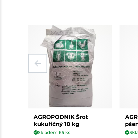
AGROPODNIK Šrot
AGR
kukuřičný 10 kg
pšen
Skladem
65
ks
Sk