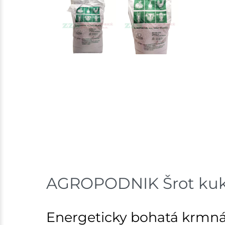
AGROPODNIK Šrot kuku
Energeticky bohatá krmná