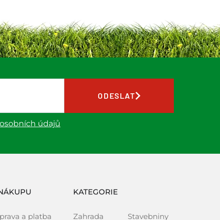
ODESLAT
 osobních údajů
NÁKUPU
KATEGORIE
prava a platba
Zahrada
Stavebniny