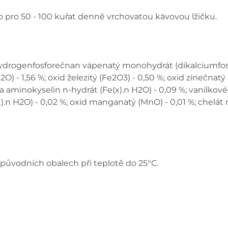
nebo pro 50 - 100 kuřat denně vrchovatou kávovou lžičku.
hydrogenfosforečnan vápenatý monohydrát (dikalciumfosfá
 - 1,56 %; oxid železitý (Fe2O3) - 0,50 %; oxid zinečnatý 
za a aminokyselin n-hydrát (Fe(x).n H2O) - 0,09 %; vanilko
).n H2O) - 0,02 %; oxid manganatý (MnO) - 0,01 %; chelá
původních obalech při teplotě do 25°C.