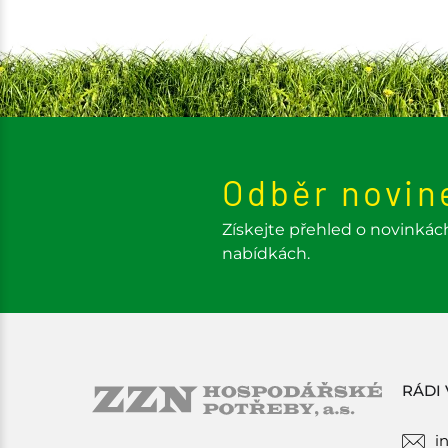
Odběr novin
Získejte přehled o novinkác
nabídkách.
RÁDI
i