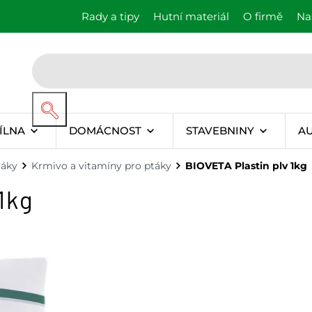
Rady a tipy
Hutní materiál
O firmě
Na
ÍLNA
DOMÁCNOST
STAVEBNINY
A
táky
Krmivo a vitamíny pro ptáky
BIOVETA Plastin plv 1kg
1kg