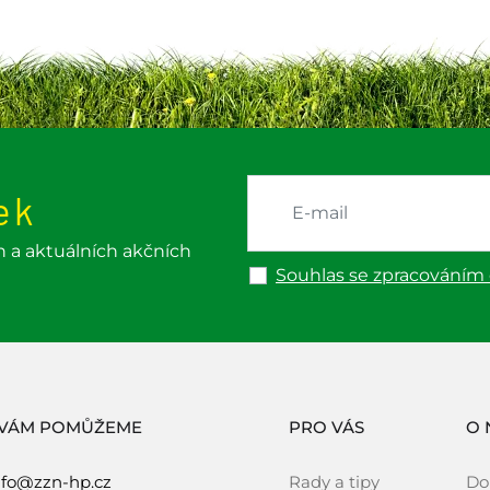
ek
h a aktuálních akčních
Souhlas se zpracováním
 VÁM POMŮŽEME
PRO VÁS
O 
nfo@zzn-hp.cz
Rady a tipy
Do