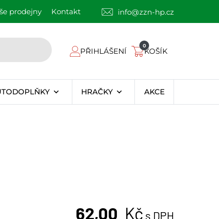
še prodejny
Kontakt
info@zzn-hp.cz
0
PŘIHLÁŠENÍ
KOŠÍK
UTODOPLŇKY
HRAČKY
AKCE
62,00
Kč
s DPH