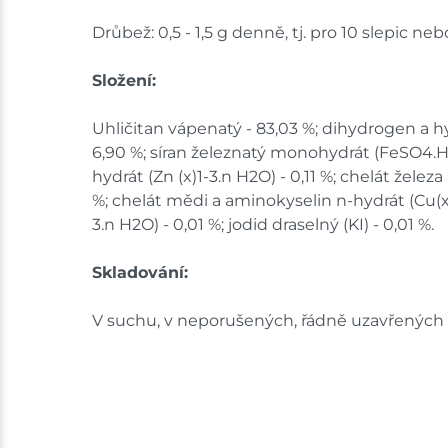
Drůbež: 0,5 - 1,5 g denně, tj. pro 10 slepic 
Složení:
Uhličitan vápenatý - 83,03 %; dihydrogen a 
6,90 %; síran železnatý monohydrát (FeSO4.H2O)
hydrát (Zn (x)1-3.n H2O) - 0,11 %; chelát žele
%; chelát mědi a aminokyselin n-hydrát (Cu(x
3.n H2O) - 0,01 %; jodid draselný (KI) - 0,01 %.
Skladování:
V suchu, v neporušených, řádně uzavřených 