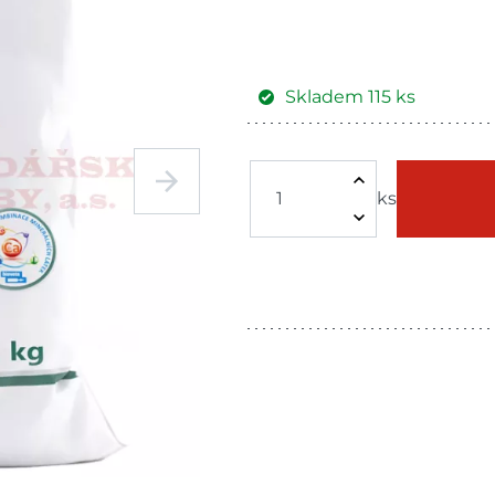
Skladem
115
ks
Žďár nad
Skla
Sázavou
ks
Skla
Tišnov
dnů
Skla
Skuteč
dnů
Skla
Velké Meziříčí
dnů
Skla
Bystřice
dnů
Skla
Mohelnice