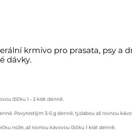
dnů
Skla
Nové Město
dnů
Skla
Velká Bíteš
dnů
rální krmivo pro prasata, psy a 
Skla
Choceň
é dávky.
dnů
Skla
Havlíčkův Brod
dnů
Skladové množství na prodejn
Ceny na prodejnách se moho
vovou lžičku 1 - 2 krát denně.
denně. Povyrostlým 3-5 g denně, tj.slabou až rovnou kávov
 špičku nože, až rovnou kávovou lžičku 1 krát denně.