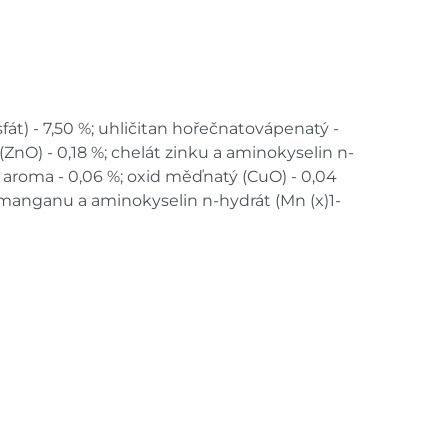
t) - 7,50 %; uhličitan hořečnatovápenatý -
(ZnO) - 0,18 %; chelát zinku a aminokyselin n-
vé aroma - 0,06 %; oxid měďnatý (CuO) - 0,04
t manganu a aminokyselin n-hydrát (Mn (x)1-