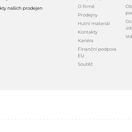
O firmě
Ob
kty našich prodejen
po
Prodejny
Oc
Hutní materiál
úd
Kontakty
Vrá
Kariéra
Finanční podpora
EU
Soutěž