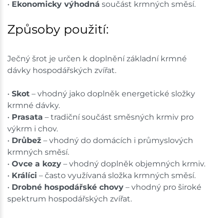
•
Ekonomicky výhodná
součást krmných směsí.
Způsoby použití:
Ječný šrot je určen k doplnění základní krmné
dávky hospodářských zvířat.
•
Skot
– vhodný jako doplněk energetické složky
krmné dávky.
•
Prasata
– tradiční součást směsných krmiv pro
výkrm i chov.
•
Drůbež
– vhodný do domácích i průmyslových
krmných směsí.
•
Ovce a kozy
– vhodný doplněk objemných krmiv.
•
Králíci
– často využívaná složka krmných směsí.
•
Drobné hospodářské chovy
– vhodný pro široké
spektrum hospodářských zvířat.