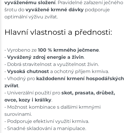
vyváženému složení
. Pravidelné zařazení ječného
šrotu do
vyvážené krmné dávky
podporuje
optimální výživu zvířat.
Hlavní vlastnosti a přednosti:
• Vyrobeno ze
100 % krmného ječmene
.
•
Vyvážený zdroj energie a živin
.
• Dobrá stravitelnost a využitelnost živin.
•
Vysoká chutnost
a ochotný příjem krmiva.
• Vhodný pro
každodenní krmení hospodářských
zvířat
.
• Univerzální použití pro
skot, prasata, drůbež,
ovce, kozy i králíky
.
• Možnost kombinace s dalšími krmnými
surovinami.
• Podporuje efektivní využití krmiva.
• Snadné skladování a manipulace.