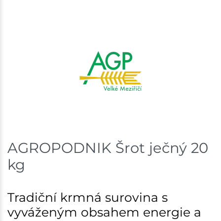
Velká Bíteš
3 ks
Skladem na prodejně - doručení do 7 dnů
Skladové množství na prodejnách je pouze orientační.
Ceny na prodejnách se mohou lišit od cen na e-
shopu.
AGROPODNIK Šrot ječný 20
kg
Tradiční krmná surovina s
vyváženým obsahem energie a