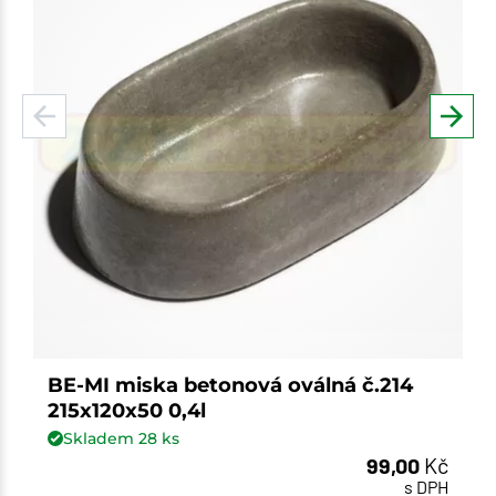
BE-MI miska betonová oválná č.214
215x120x50 0,4l
Skladem
28
ks
99,00
Kč
s DPH