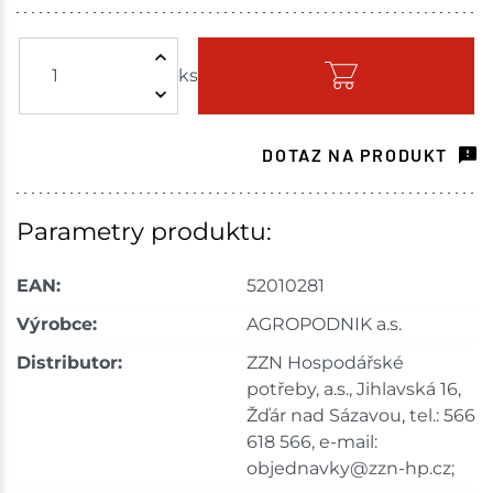
Žďár nad Sázavou
2 ks
ks
Skladem - ihned k odeslání
Havlíčkův Brod
3 ks
DOTAZ NA PRODUKT
Skladem na prodejně - doručení do 7 dnů
Skuteč
2 ks
Parametry produktu:
Skladem na prodejně - doručení do 7 dnů
EAN:
52010281
Mohelnice
1 ks
Výrobce:
AGROPODNIK a.s.
Distributor:
ZZN Hospodářské
Skladem na prodejně - doručení do 7 dnů
potřeby, a.s., Jihlavská 16,
Nové Město
2 ks
Žďár nad Sázavou, tel.: 566
618 566, e-mail:
Skladem na prodejně - doručení do 7 dnů
objednavky@zzn-hp.cz;