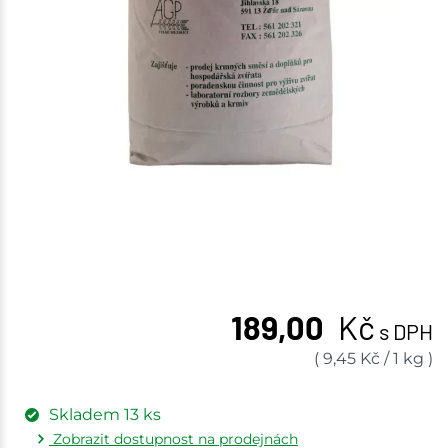
189,00
Kč
s DPH
(
9,45
Kč
/
1 kg
)
Skladem
13
ks
Zobrazit dostupnost na prodejnách