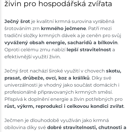
živin pro hospodářská zvířata
Ječný šrot
je kvalitní krmná surovina vyráběná
šrotováním zrn
krmného ječmene
. Patří mezi
tradiční složky krmných dávek a je ceněn pro svůj
vyvážený obsah energie, sacharidů a bílkovin
.
Oproti celému zrnu nabízí
lepší stravitelnost
a
efektivnější využití živin.
Ječný šrot nachází široké využití v chovech
skotu,
prasat, drůbeže, ovcí, koz a králíků
. Díky své
univerzálnosti je vhodný jako součást domácích i
profesionálně připravovaných krmných směsí.
Přispívá k doplnění energie a živin potřebných pro
růst, výkrm, reprodukci i celkovou kondici zvířat
.
Ječmen je dlouhodobě využíván jako krmná
obilovina díky své
dobré stravitelnosti, chutnosti a