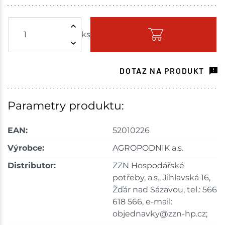
Žďár nad Sázavou
4 ks
ks
Skladem - ihned k odeslání
Havlíčkův Brod
16 ks
DOTAZ NA PRODUKT
Skladem na prodejně - doručení do 7 dnů
Skuteč
4 ks
Parametry produktu:
Skladem na prodejně - doručení do 7 dnů
EAN:
52010226
Mohelnice
9 ks
Výrobce:
AGROPODNIK a.s.
Distributor:
ZZN Hospodářské
Skladem na prodejně - doručení do 7 dnů
potřeby, a.s., Jihlavská 16,
Žďár nad Sázavou, tel.: 566
Skladové množství na prodejnách je pouze orientační.
Ceny na prodejnách se mohou lišit od cen na e-
618 566, e-mail:
shopu.
objednavky@zzn-hp.cz;