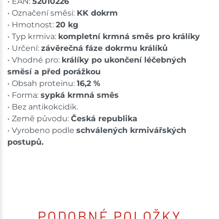
• EAN:
52010226
• Označení směsi:
KK dokrm
• Hmotnost:
20 kg
• Typ krmiva:
kompletní krmná směs pro králíky
• Určení:
závěrečná fáze dokrmu králíků
• Vhodné pro:
králíky po ukončení léčebných
směsí a před porážkou
• Obsah proteinu:
16,2 %
• Forma:
sypká krmná směs
• Bez antikokcidik.
• Země původu:
Česká republika
• Vyrobeno podle
schválených krmivářských
postupů.
PODOBNÉ POLOŽKY