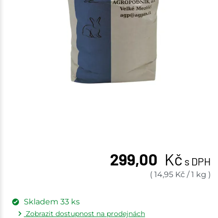
299,00
Kč
s DPH
(
14,95
Kč
/
1 kg
)
Skladem
33
ks
Zobrazit dostupnost na prodejnách