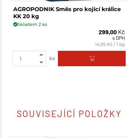
AGROPODNIK Směs pro kojící králice
KK 20 kg
Skladem
2
ks
299,00
Kč
s DPH
14,95
Kč
/
1 kg
ks
SOUVISEJÍCÍ POLOŽKY