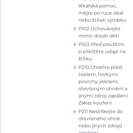
lékařská pomoc,
mějte po ruce obal
nebo štítek výrobku
P102 Uchovávejte
mimo dosah dětí
P103 Před použitím
si přečtěte údaje na
štítku
P210 Chraňte před
teplem, horkými
povrchy, jiskrami,
otevřeným ohněm a
jinými zdroji zapálení.
Zákaz kouření
P211 Nestříkejte do
otevřeného ohně
nebo jiných zdrojů
zapálení