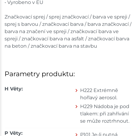
• Vyrobeno v EU
Značkovací sprej / sprej značkovací / barva ve spreji /
sprej s barvou / značkovací barva / barva značkovací /
barva na značení ve spreji / značkovací barva ve
spreji / značkovací barva na asfalt / značkovací barva
na beton / značkovací barva na stavbu
Parametry produktu:
H Věty:
H222 Extrémně
hořlavý aerosol.
H229 Nádoba je pod
tlakem: při zahřívání
se může roztrhnout.
P Věty:
P101 Je-li nutná