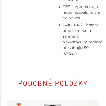
P251 Nepropichujte
nebo nespalujte ani
po použití
P410+P412 Chraňte
před slunečním
zářením.
Nevystavujte teplotě
přesahující 50
°C/122°F.
PODOBNÉ POLOŽKY