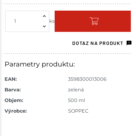
Žďár nad Sázavou
8 ks
ks
Skladem - ihned k odeslání
Choceň
3 ks
DOTAZ NA PRODUKT
Skladem na prodejně - doručení do 7 dnů
Havlíčkův Brod
6 ks
Parametry produktu:
Skladem na prodejně - doručení do 7 dnů
EAN:
3598300013006
Tišnov
4 ks
Barva:
zelená
Objem:
500 ml
Skladem na prodejně - doručení do 7 dnů
Výrobce:
SOPPEC
Skuteč
3 ks
Skladem na prodejně - doručení do 7 dnů