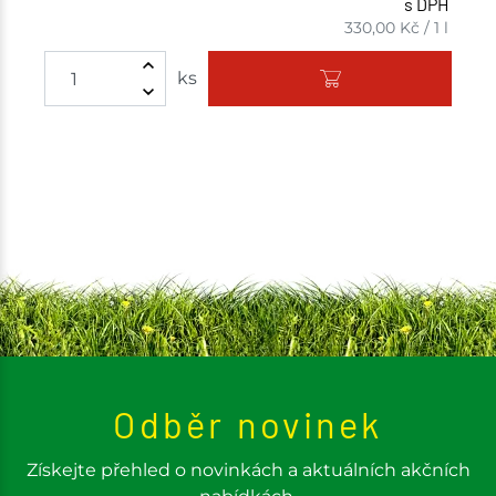
s DPH
330,00
Kč
/
1 l
Množství
ks
Odběr novinek
Získejte přehled o novinkách a aktuálních akčních