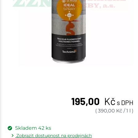
195,00
Kč
s DPH
(
390,00
Kč
/
1 l
)
Skladem
42
ks
Zobrazit dostupnost na prodejnách