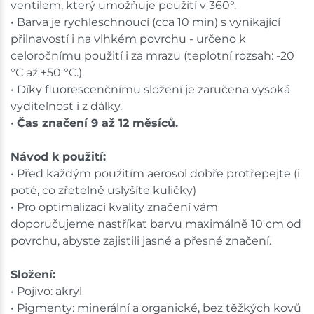
ventilem, který umožňuje použití v 360°.
• Barva je rychleschnoucí (cca 10 min) s vynikající
přilnavostí i na vlhkém povrchu - určeno k
celoročnímu použití i za mrazu (teplotní rozsah: -20
°C až +50 °C.).
• Díky fluorescenčnímu složení je zaručena vysoká
vyditelnost i z dálky.
•
Čas značení 9 až 12 měsíců.
Návod k použití:
• Před každým použitím aerosol dobře protřepejte (i
poté, co zřetelně uslyšíte kuličky)
• Pro optimalizaci kvality značení vám
doporučujeme nastříkat barvu maximálně 10 cm od
povrchu, abyste zajistili jasné a přesné značení.
Složení:
• Pojivo: akryl
• Pigmenty: minerální a organické, bez těžkých kovů