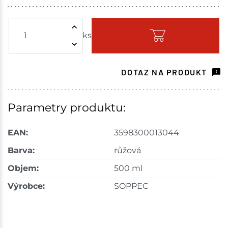
Žďár nad Sázavou
5 ks
ks
Skladem - ihned k odeslání
Choceň
3 ks
DOTAZ NA PRODUKT
Skladem na prodejně - doručení do 7 dnů
Havlíčkův Brod
5 ks
Parametry produktu:
Skladem na prodejně - doručení do 7 dnů
EAN:
3598300013044
Tišnov
13 ks
Barva:
růžová
Objem:
500 ml
Skladem na prodejně - doručení do 7 dnů
Výrobce:
SOPPEC
Skuteč
2 ks
Skladem na prodejně - doručení do 7 dnů