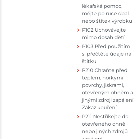
lékařská pomoc,
mějte po ruce obal
nebo štítek výrobku
P102 Uchovávejte
mimo dosah dětí
P103 Před použitím
si přečtěte údaje na
štítku
P210 Chraňte před
teplem, horkými
povrchy, jiskrami,
otevřeným ohněm a
jinými zdroji zapálení.
Zákaz kouření
P211 Nestříkejte do
otevřeného ohně
nebo jiných zdrojů
zapálení