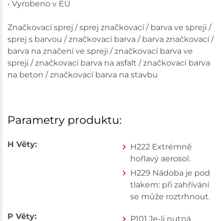
• Vyrobeno v EU
Značkovací sprej / sprej značkovací / barva ve spreji /
sprej s barvou / značkovací barva / barva značkovací /
barva na značení ve spreji / značkovací barva ve
spreji / značkovací barva na asfalt / značkovací barva
na beton / značkovací barva na stavbu
Parametry produktu:
H Věty:
H222 Extrémně
hořlavý aerosol.
H229 Nádoba je pod
tlakem: při zahřívání
se může roztrhnout.
P Věty:
P101 Je-li nutná