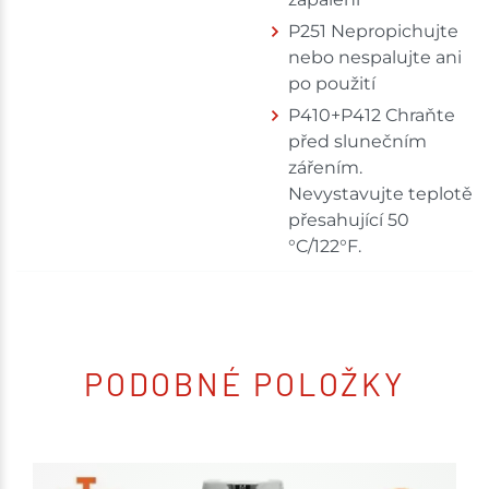
P251 Nepropichujte
nebo nespalujte ani
po použití
P410+P412 Chraňte
před slunečním
zářením.
Nevystavujte teplotě
přesahující 50
°C/122°F.
PODOBNÉ POLOŽKY