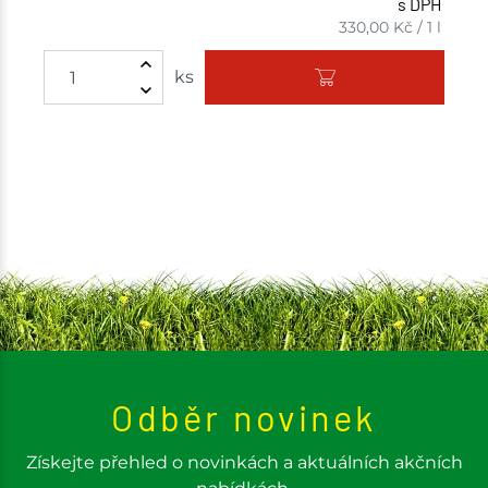
s DPH
330,00
Kč
/
1 l
Množství
ks
Odběr novinek
Získejte přehled o novinkách a aktuálních akčních