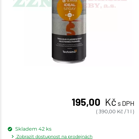
195,00
Kč
s DPH
(
390,00
Kč
/
1 l
)
Skladem
42
ks
Zobrazit dostupnost na prodejnách