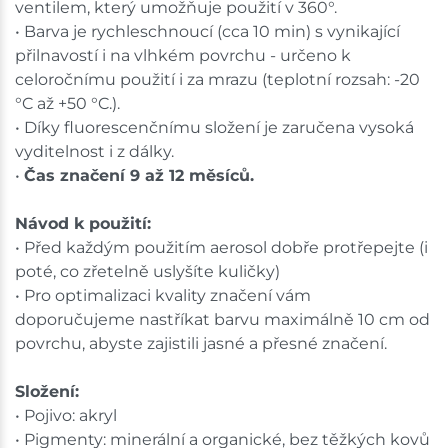
ventilem, který umožňuje použití v 360°.
• Barva je rychleschnoucí (cca 10 min) s vynikající
přilnavostí i na vlhkém povrchu - určeno k
celoročnímu použití i za mrazu (teplotní rozsah: -20
°C až +50 °C.).
• Díky fluorescenčnímu složení je zaručena vysoká
vyditelnost i z dálky.
•
Čas značení 9 až 12 měsíců.
Návod k použití:
• Před každým použitím aerosol dobře protřepejte (i
poté, co zřetelně uslyšíte kuličky)
• Pro optimalizaci kvality značení vám
doporučujeme nastříkat barvu maximálně 10 cm od
povrchu, abyste zajistili jasné a přesné značení.
Složení:
• Pojivo: akryl
• Pigmenty: minerální a organické, bez těžkých kovů