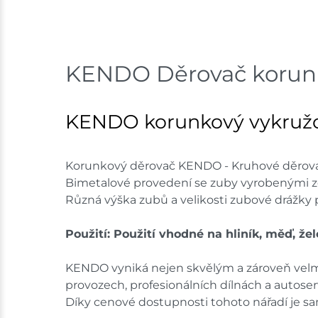
KENDO Děrovač korunka
KENDO korunkový vykružova
Korunkový děrovač KENDO - Kruhové děrovače
Bimetalové provedení se zuby vyrobenými ze
Různá výška zubů a velikosti zubové drážky po
Použití: Použití vhodné na hliník, měď, žel
KENDO vyniká nejen skvělým a zároveň velmi
provozech, profesionálních dílnách a autoser
Díky cenové dostupnosti tohoto nářadí je s