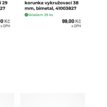
í 29
korunka vykružovací 38
koru
927
mm, bimetal, 41003827
mm, 
Skladem
29
ks
Skl
00
Kč
99,00
Kč
ks
s DPH
s DPH