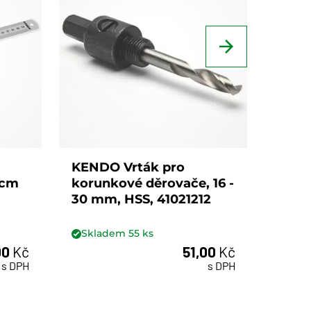
KENDO Vrták pro
KEND
0cm
korunkové děrovače, 16 -
koru
30 mm, HSS, 41021212
- 152
Skladem
55
ks
Skl
00
Kč
51,00
Kč
s DPH
s DPH
ks