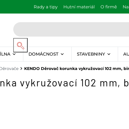
Rady a tipy
Hutní materiál
O firmě
Na
ÍLNA
DOMÁCNOST
STAVEBNINY
A
Děrovače
KENDO Děrovač korunka vykružovací 102 mm, bim
ka vykružovací 102 mm, b