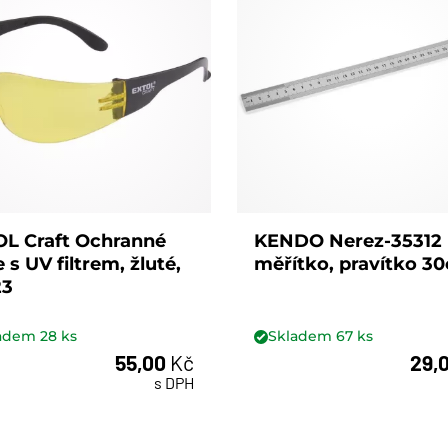
L Craft Ochranné
KENDO Nerez-35312
e s UV filtrem, žluté,
měřítko, pravítko 3
23
ladem
28
ks
Skladem
67
ks
55,00
Kč
29,
s DPH
ks
ks