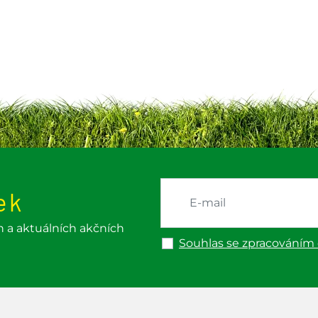
ek
h a aktuálních akčních
Souhlas se zpracováním