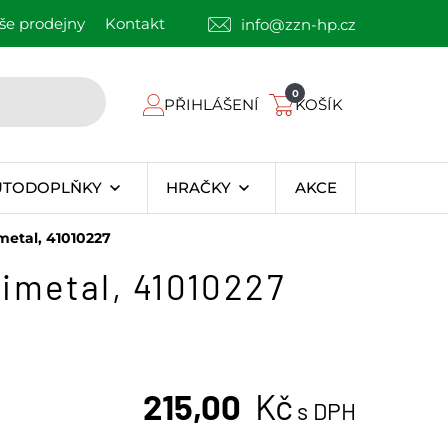
še prodejny
Kontakt
info@zzn-hp.cz
0
PŘIHLÁŠENÍ
KOŠÍK
UTODOPLŇKY
HRAČKY
AKCE
etal, 41010227
imetal, 41010227
215,00
Kč
s DPH