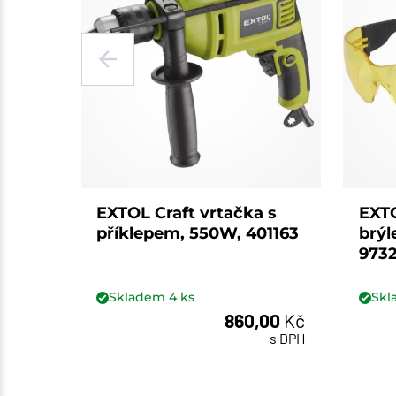
EXTOL Craft vrtačka s
EXTO
příklepem, 550W, 401163
brýl
973
Skladem
4
ks
Sk
860,00
Kč
s DPH
ks