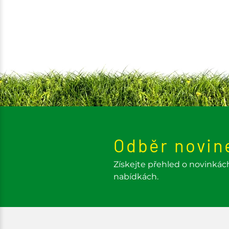
Odběr novin
Získejte přehled o novinkác
nabídkách.