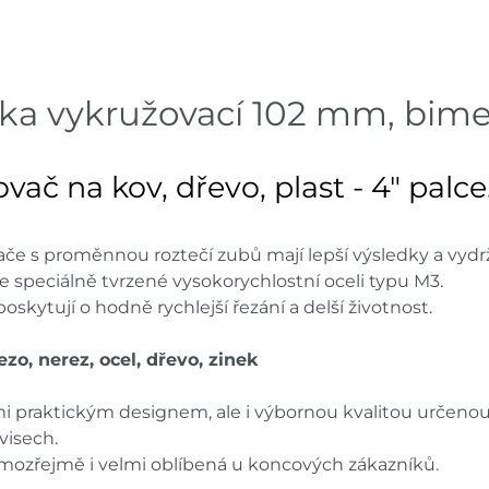
Velká Bíteš
dnů
Skla
Tišnov
dnů
 vykružovací 102 mm, bimet
Skla
Skuteč
dnů
č na kov, dřevo, plast - 4" palce
Skladové množství na prodejn
Ceny na prodejnách se moho
 s proměnnou roztečí zubů mají lepší výsledky a vydrží
 speciálně tvrzené vysokorychlostní oceli typu M3.
skytují o hodně rychlejší řezání a delší životnost.
ezo, nerez, ocel, dřevo, zinek
 praktickým designem, ale i výbornou kvalitou určeno
visech.
amozřejmě i velmi oblíbená u koncových zákazníků.