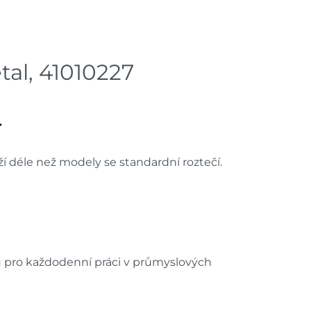
1 ks
dem na prodejně - doručení do 7
2 ks
al, 41010227
dem na prodejně - doručení do 7
3 ks
.
ách je pouze orientační.
u lišit od cen na e-shopu.
 déle než modely se standardní roztečí.
u pro každodenní práci v průmyslových