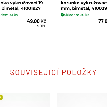
nka vykružovací 19
korunka vykružovac
bimetal, 41001927
mm, bimetal, 41002
ladem
41
ks
Skladem
30
ks
49,00
Kč
77,
ks
ks
s DPH
SOUVISEJÍCÍ POLOŽKY