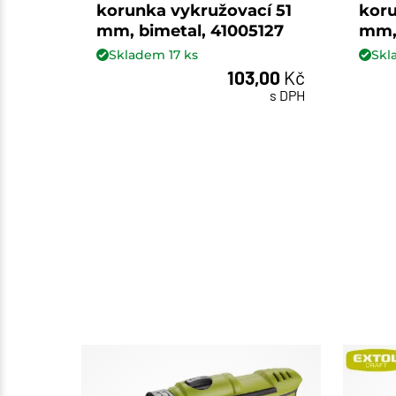
korunka vykružovací 51
koru
mm, bimetal, 41005127
mm, 
Skladem
17
ks
Sk
103,00
Kč
ks
s DPH