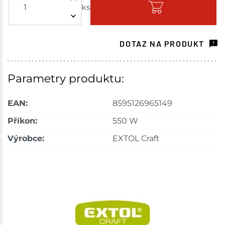
ks
Skladem - ihned k odeslání
Nové Město
1 ks
DOTAZ NA PRODUKT
Skladem na prodejně - doručení do 7 dnů
Choceň
1 ks
Parametry produktu:
Skladem na prodejně - doručení do 7 dnů
EAN:
8595126965149
Velké Meziříčí
1 ks
Příkon:
550 W
Výrobce:
EXTOL Craft
Skladem na prodejně - doručení do 7 dnů
Skladové množství na prodejnách je pouze orientační.
Ceny na prodejnách se mohou lišit od cen na e-
shopu.