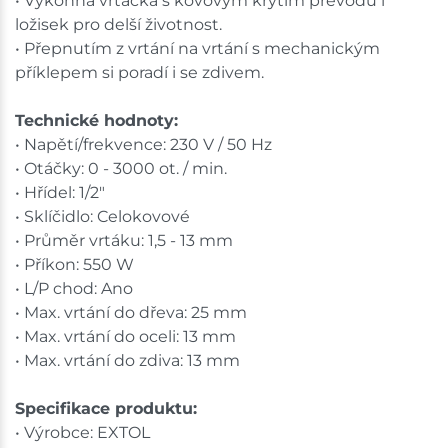
• Výkonná vrtačka s kovovým krytím převodů i
ložisek pro delší životnost.
• Přepnutím z vrtání na vrtání s mechanickým
příklepem si poradí i se zdivem.
Technické hodnoty:
• Napětí/frekvence: 230 V / 50 Hz
• Otáčky: 0 - 3000 ot. / min.
• Hřídel: 1/2"
• Sklíčidlo: Celokovové
• Průměr vrtáku: 1,5 - 13 mm
• Příkon: 550 W
• L/P chod: Ano
• Max. vrtání do dřeva: 25 mm
• Max. vrtání do oceli: 13 mm
• Max. vrtání do zdiva: 13 mm
Specifikace produktu:
• Výrobce: EXTOL