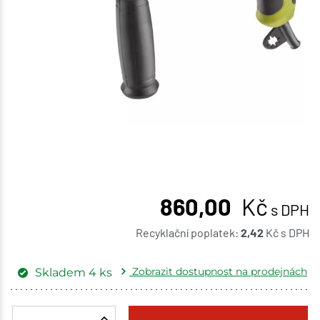
860,00
Kč
s DPH
Recyklační poplatek:
2,42
Kč
s DPH
Zobrazit dostupnost na prodejnách
Skladem
4
ks
Žďár nad Sázavou
1 ks