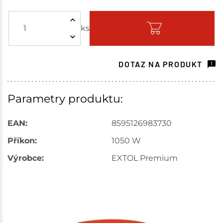
Nové Město
1 ks
ks
Skladem na prodejně - doručení do 7 dnů
Skladové množství na prodejnách je pouze orientační.
Ceny na prodejnách se mohou lišit od cen na e-
DOTAZ NA PRODUKT
shopu.
Parametry produktu:
EAN:
8595126983730
Příkon:
1050 W
Výrobce:
EXTOL Premium