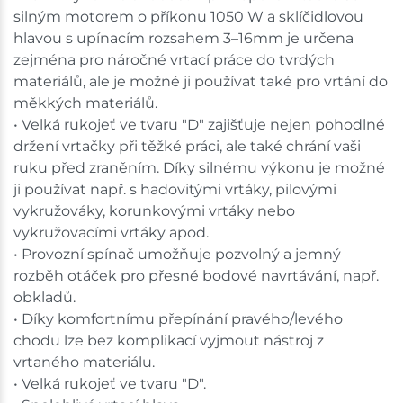
silným motorem o příkonu 1050 W a sklíčidlovou
hlavou s upínacím rozsahem 3–16mm je určena
zejména pro náročné vrtací práce do tvrdých
materiálů, ale je možné ji používat také pro vrtání do
měkkých materiálů.
• Velká rukojeť ve tvaru "D" zajišťuje nejen pohodlné
držení vrtačky při těžké práci, ale také chrání vaši
ruku před zraněním. Díky silnému výkonu je možné
ji používat např. s hadovitými vrtáky, pilovými
vykružováky, korunkovými vrtáky nebo
vykružovacími vrtáky apod.
• Provozní spínač umožňuje pozvolný a jemný
rozběh otáček pro přesné bodové navrtávání, např.
obkladů.
• Díky komfortnímu přepínání pravého/levého
chodu lze bez komplikací vyjmout nástroj z
vrtaného materiálu.
• Velká rukojeť ve tvaru "D".