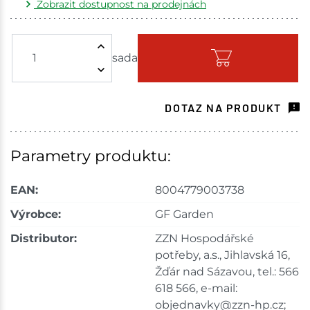
Zobrazit dostupnost na prodejnách
Žďár nad Sázavou
4 sada
sada
Skladem - ihned k odeslání
Choceň
7 sada
DOTAZ NA PRODUKT
Skladem na prodejně - doručení do 7 dnů
Havlíčkův Brod
3 sada
Parametry produktu:
Skladem na prodejně - doručení do 7 dnů
EAN:
8004779003738
Skuteč
4 sada
Výrobce:
GF Garden
Distributor:
ZZN Hospodářské
Skladem na prodejně - doručení do 7 dnů
potřeby, a.s., Jihlavská 16,
Velké Meziříčí
5 sada
Žďár nad Sázavou, tel.: 566
618 566, e-mail:
Skladem na prodejně - doručení do 7 dnů
objednavky@zzn-hp.cz;