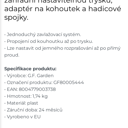
adaptér na kohoutek a hadicové
Skladové množství na prodejnách je pouze orientační.
Ceny na prodejnách se mohou lišit od cen na e-
spojky.
shopu.
• Jednoduchý zavlažovací systém.
• Propojení od kouhoutku až po trysku.
• Lze nastavit od jemného rozprašování až po přímý
proud.
Specifikace produktu:
• Výrobce: G.F. Garden
• Označení produktu: GF80005444
• EAN: 8004779003738
• Hmotnost: 1,74 kg
• Materiál: plast
• Záruční doba: 24 měsíců
• Vyrobeno v EU