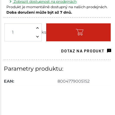
Zobrazit dostupnost na prodejnách
Produkt je momentálně dostupný na našich prodejnách.
Doba doručení může být až 7 dnů.
Choceň
4 ks
ks
Skladem na prodejně - doručení do 7 dnů
Havlíčkův Brod
1 ks
DOTAZ NA PRODUKT
Skladem na prodejně - doručení do 7 dnů
Skuteč
7 ks
Parametry produktu:
Skladem na prodejně - doručení do 7 dnů
EAN:
8004779005152
Tišnov
1 ks
Skladem na prodejně - doručení do 7 dnů
Skladové množství na prodejnách je pouze orientační.