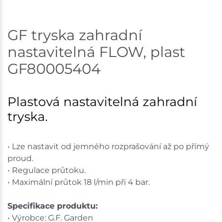
Ceny na prodejnách se mohou lišit od cen na e-
shopu.
GF tryska zahradní
nastavitelná FLOW, plast
GF80005404
Plastová nastavitelná zahradní
tryska.
• Lze nastavit od jemného rozprašování až po přímý
proud.
• Regulace průtoku.
• Maximální průtok 18 l/min při 4 bar.
Specifikace produktu:
• Výrobce: G.F. Garden