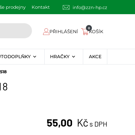
še prodejny
Kontakt
info@zzn-hp.cz
0
PŘIHLÁŠENÍ
KOŠÍK
UTODOPLŇKY
HRAČKY
AKCE
518
18
55,00
Kč
s DPH