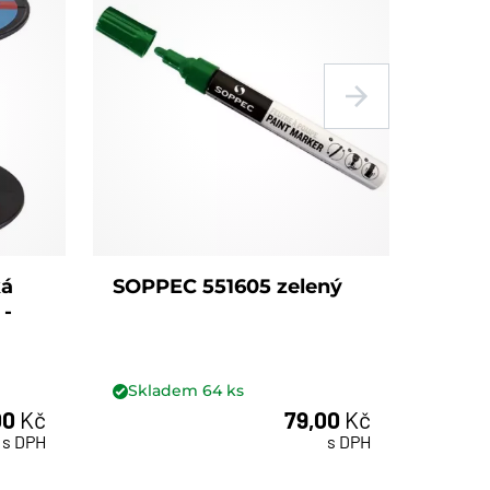
ká
SOPPEC 551605 zelený
 -
Skladem
64
ks
00
Kč
79,00
Kč
s DPH
s DPH
ks