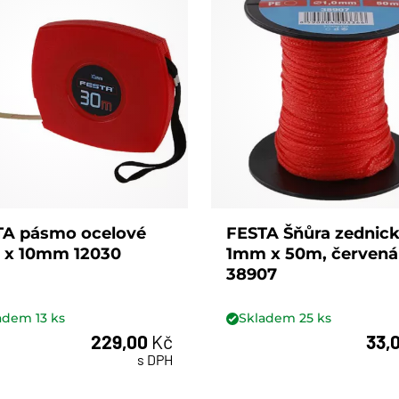
TA pásmo ocelové
FESTA Šňůra zednic
 x 10mm 12030
1mm x 50m, červená
38907
ladem
13
ks
Skladem
25
ks
229,00
Kč
33,
s DPH
ks
ks