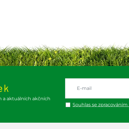
ek
h a aktuálních akčních
Souhlas se zpracováním