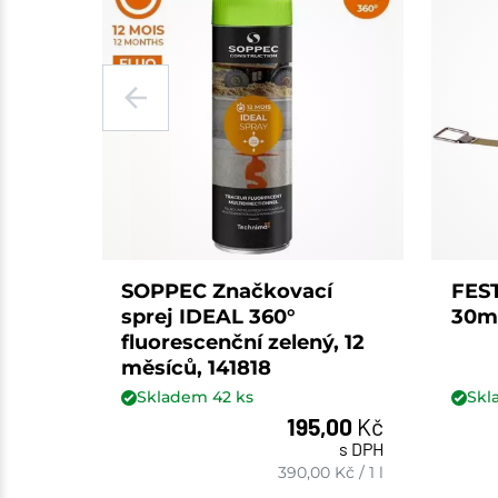
SOPPEC Značkovací
FES
sprej IDEAL 360°
30m
fluorescenční zelený, 12
měsíců, 141818
Skladem
42
ks
Sk
195,00
Kč
s DPH
ks
390,00
Kč
/
1 l