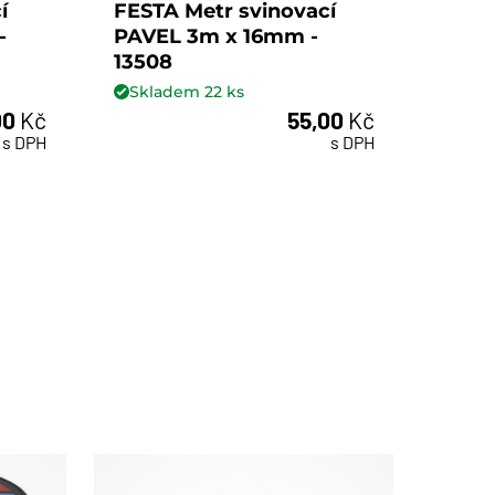
í
FESTA Metr svinovací
FEST
-
PAVEL 3m x 16mm -
LADI
13508
1352
Skladem
22
ks
Skl
00
Kč
55,00
Kč
ks
s DPH
s DPH