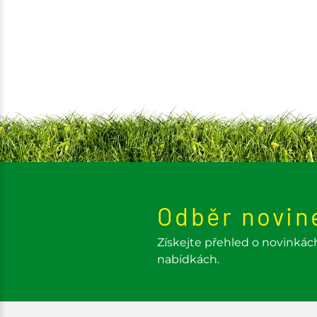
Odběr novin
Získejte přehled o novinkác
nabídkách.