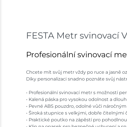
FESTA Metr svinovací 
Profesionální svinovací m
Chcete mít svůj metr vždy po ruce a jasně oz
Díky personalizaci snadno poznáte svůj nást
• Profesionální svinovací metr s možností p
• Kalená páska pro vysokou odolnost a dlouh
• Pevné ABS pouzdro, odolné vůči náročný
• Široká stupnice s velkými, dobře čitelnými 
• Praktické poutko na zápěstí pro pohodlnou
• Klip na opasek pro bezpečné uchycení a sn