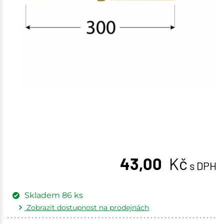
43,00
Kč
s DPH
Skladem
86
ks
Zobrazit dostupnost na prodejnách
Žďár nad Sázavou
10 ks