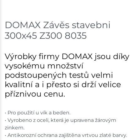
Skladem na prodejně - doručení do 7 dnů
DOMAX Závěs stavebni
Nové Město
13 ks
300x45 Z300 8035
Skladem na prodejně - doručení do 7 dnů
Skladové množství na prodejnách je pouze orientační.
Výrobky firmy DOMAX jsou díky
Ceny na prodejnách se mohou lišit od cen na e-
vysokému množství
shopu.
podstoupených testů velmi
kvalitní a i přesto si drží velice
příznivou cenu.
• Pro použití u vík a beden.
• Vyrobeno z oceli, která je upravena žárovým
zinkem.
• Antikorozní ochrana zajištěna vrtvou zlaté barvy.