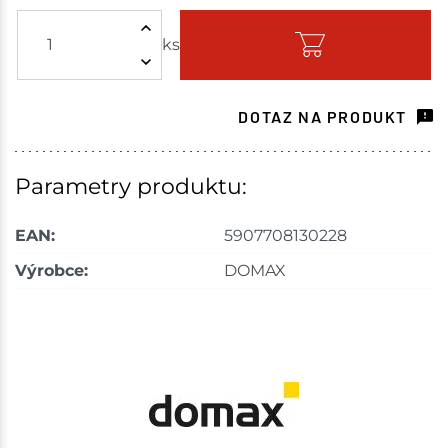
ks
Skladem - ihned k odeslání
Choceň
10 ks
DOTAZ NA PRODUKT
Skladem na prodejně - doručení do 7 dnů
Havlíčkův Brod
15 ks
Parametry produktu:
Skladem na prodejně - doručení do 7 dnů
EAN:
5907708130228
Skuteč
10 ks
Výrobce:
DOMAX
Skladem na prodejně - doručení do 7 dnů
Velké Meziříčí
18 ks
Skladem na prodejně - doručení do 7 dnů
Bystřice
10 ks