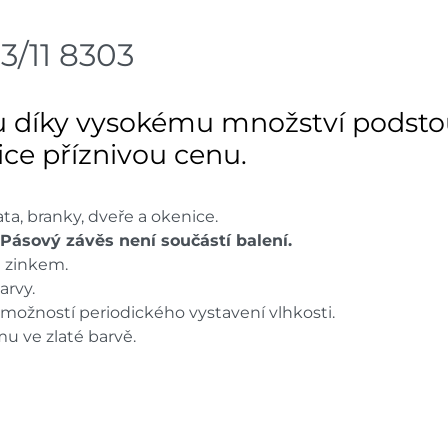
Bystřice
dnů
/11 8303
Skla
Mohelnice
dnů
 díky vysokému množství podsto
Skla
Nové Město
dnů
elice příznivou cenu.
Skladové množství na prodejn
Ceny na prodejnách se moho
ata, branky, dveře a okenice.
Pásový závěs není součástí balení.
m zinkem.
arvy.
 možností periodického vystavení vlhkosti.
u ve zlaté barvě.