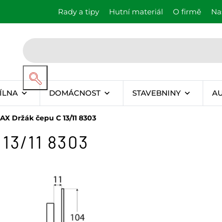
Rady a tipy
Hutní materiál
O firmě
Na
ÍLNA
DOMÁCNOST
STAVEBNINY
A
X Držák čepu C 13/11 8303
13/11 8303