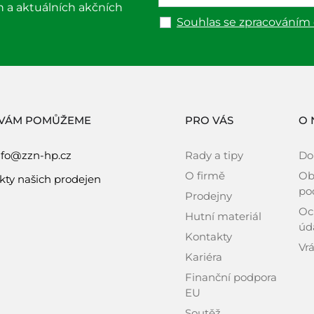
h a aktuálních akčních
Souhlas se zpracováním
 VÁM POMŮŽEME
PRO VÁS
O 
nfo@zzn-hp.cz
Rady a tipy
Do
O firmě
Ob
kty našich prodejen
po
Prodejny
Oc
Hutní materiál
úd
Kontakty
Vrá
Kariéra
Finanční podpora
EU
Soutěž