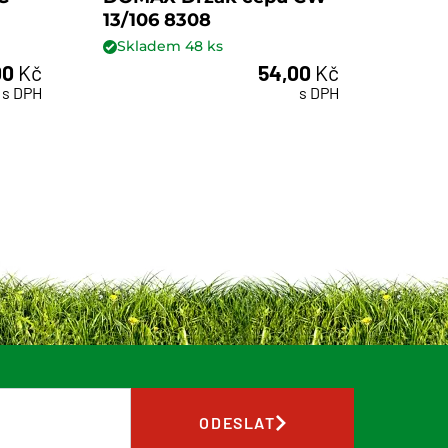
13/106 8308
10/1
Skladem
48
ks
Skl
00
Kč
54,00
Kč
ks
s DPH
s DPH
ODESLAT