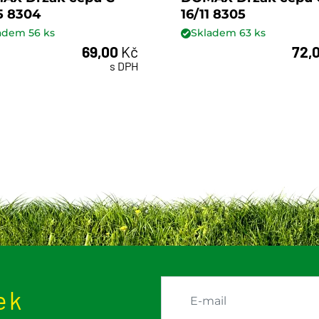
5 8304
16/11 8305
ladem
56
ks
Skladem
63
ks
69,00
Kč
72,
ks
ks
s DPH
ek