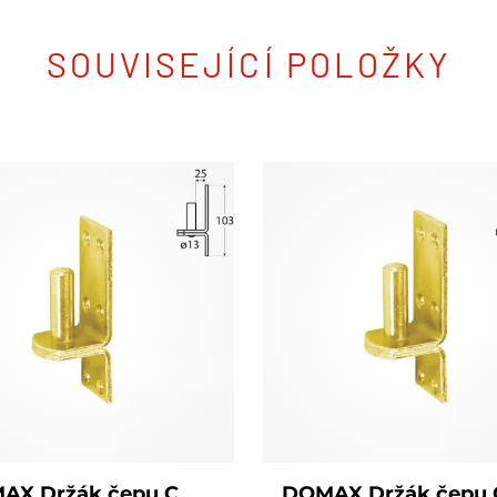
SOUVISEJÍCÍ POLOŽKY
AX Držák čepu C
DOMAX Držák čepu 