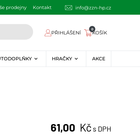
še prodejny
Kontakt
info@zzn-hp.cz
0
PŘIHLÁŠENÍ
KOŠÍK
UTODOPLŇKY
HRAČKY
AKCE
61,00
Kč
s DPH