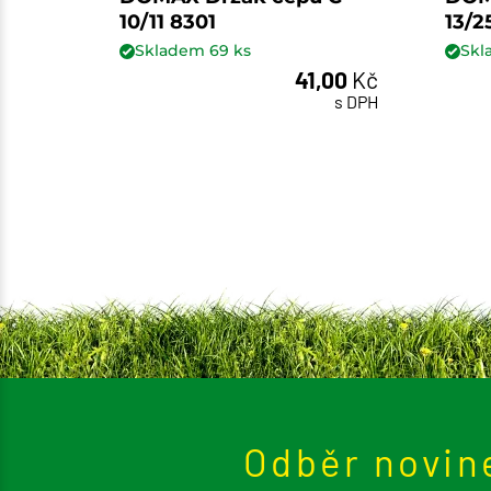
10/11 8301
13/2
Skladem
69
ks
Sk
41,00
Kč
ks
s DPH
Odběr novin