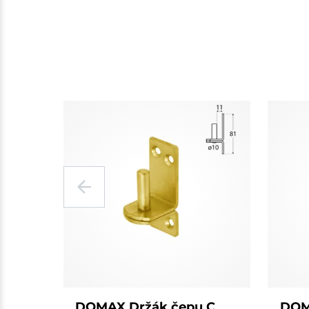
DOMAX Držák čepu C
DOM