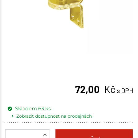
72,00
Kč
s DPH
Skladem
63
ks
Zobrazit dostupnost na prodejnách
Žďár nad Sázavou
15 ks