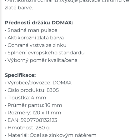
• Antikorozní ochranu zvyšuje pasivace chromu ve
zlaté barvě.
Přednosti držáku DOMAX:
• Snadná manipulace
• Aktikorozní zlatá barva
• Ochraná vrstva ze zinku
• Splnění evropského standardu
• Výborný poměr kvalita/cena
Specifikace:
• Výrobce/dovozce: DOMAX
• Číslo produktu: 8305
• Tloušťka: 4 mm
• Průměr pantu: 16 mm
• Rozměry: 120 x 11 mm
• EAN: 5907708132123
• Hmotnost: 280 g
• Materiál: Ocel se zinkovým nátěrem