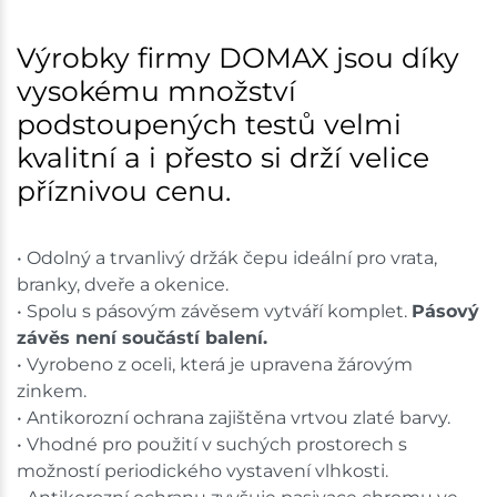
Skladové množství na prodejnách je pouze orientační.
Výrobky firmy DOMAX jsou díky
Ceny na prodejnách se mohou lišit od cen na e-
vysokému množství
shopu.
podstoupených testů velmi
kvalitní a i přesto si drží velice
příznivou cenu.
• Odolný a trvanlivý držák čepu ideální pro vrata,
branky, dveře a okenice.
• Spolu s pásovým závěsem vytváří komplet.
Pásový
závěs není součástí balení.
• Vyrobeno z oceli, která je upravena žárovým
zinkem.
• Antikorozní ochrana zajištěna vrtvou zlaté barvy.
• Vhodné pro použití v suchých prostorech s
možností periodického vystavení vlhkosti.