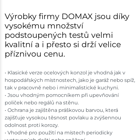
Nové Město
16 ks
Výrobky firmy DOMAX jsou díky
vysokému množství
Skladem na prodejně - doručení do 7 dnů
podstoupených testů velmi
Skladové množství na prodejnách je pouze orientační.
kvalitní a i přesto si drží velice
Ceny na prodejnách se mohou lišit od cen na e-
příznivou cenu.
shopu.
• Klasické verze ocelových konzol je vhodná jak v
hospodářských místnostech, jako je garáž nebo spíž,
tak v pracovně nebo i minimalistické kuchyni.
• Jsou vhodným pomocníkem při upevňování
poliček nebo regálů na stěnu.
• Ochrana je zajištěna práškovou barvou, která
zajišťuje vysokou těsnost povlaku a zvýšennou
odolnost proti korozy.
• Vhodné pro použití na místech periodicky