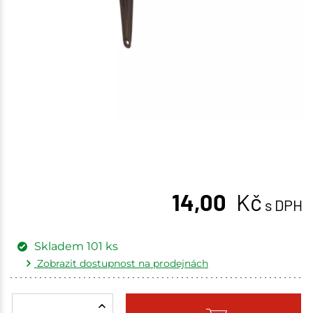
14,00
Kč
s DPH
Skladem
101
ks
Zobrazit dostupnost na prodejnách
Žďár nad Sázavou
4 ks