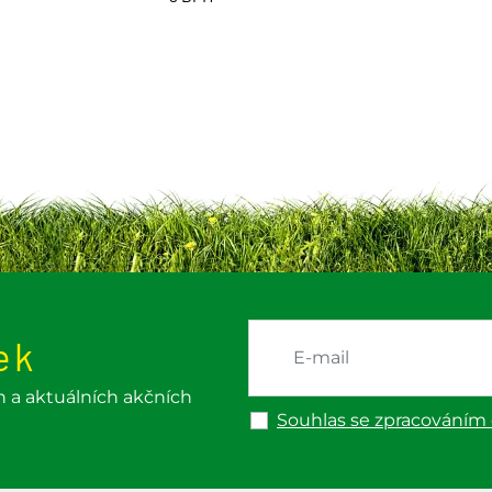
ek
h a aktuálních akčních
Souhlas se zpracováním