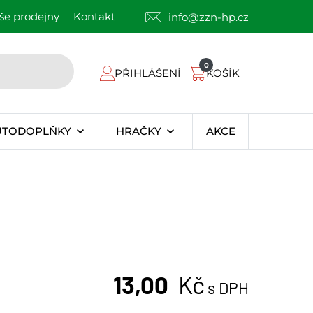
še prodejny
Kontakt
info@zzn-hp.cz
0
PŘIHLÁŠENÍ
KOŠÍK
UTODOPLŇKY
HRAČKY
AKCE
13,00
Kč
s DPH