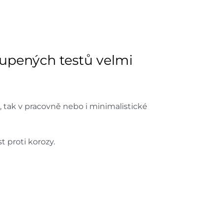
ách je pouze orientační.
u lišit od cen na e-shopu.
upených testů velmi
, tak v pracovně nebo i minimalistické
t proti korozy.