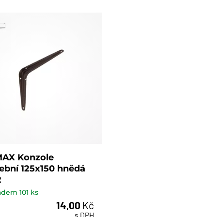
AX Konzole
ební 125x150 hnědá
2
ladem
101
ks
14,00
Kč
ks
s DPH