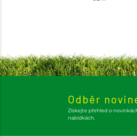
Odběr novin
Získejte přehled o novinkác
nabídkách.