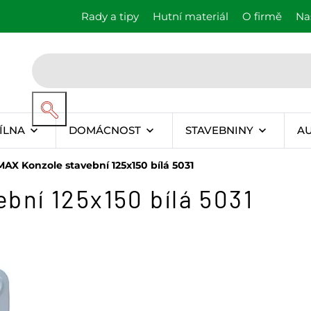
Rady a tipy
Hutní materiál
O firmě
Na
ÍLNA
DOMÁCNOST
STAVEBNINY
A
AX Konzole stavební 125x150 bílá 5031
bní 125x150 bílá 5031