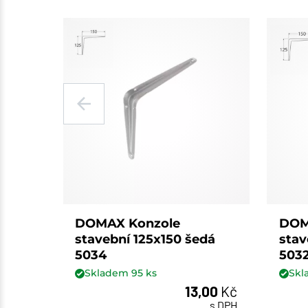
DOMAX Konzole
DOM
stavební 125x150 šedá
stav
5034
503
Skladem
95
ks
Sk
13,00
Kč
ks
s DPH