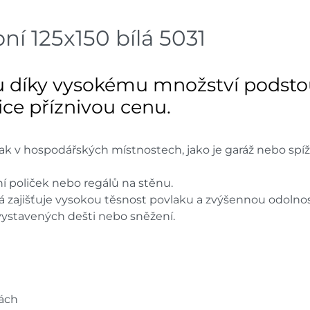
Skladové množství na prodejn
Ceny na prodejnách se moho
í 125x150 bílá 5031
 díky vysokému množství podsto
elice příznivou cenu.
jak v hospodářských místnostech, jako je garáž nebo spíž
poliček nebo regálů na stěnu.
rá zajišťuje vysokou těsnost povlaku a zvýšennou odolnos
vystavených dešti nebo sněžení.
rách