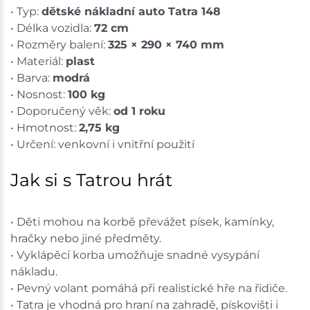
• Typ:
dětské nákladní auto Tatra 148
• Délka vozidla:
72 cm
• Rozměry balení:
325 × 290 × 740 mm
• Materiál:
plast
• Barva:
modrá
• Nosnost:
100 kg
• Doporučený věk:
od 1 roku
• Hmotnost:
2,75 kg
• Určení: venkovní i vnitřní použití
Jak si s Tatrou hrát
• Děti mohou na korbě převážet písek, kamínky,
hračky nebo jiné předměty.
• Vyklápěcí korba umožňuje snadné vysypání
nákladu.
• Pevný volant pomáhá při realistické hře na řidiče.
• Tatra je vhodná pro hraní na zahradě, pískovišti i