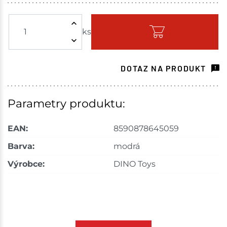
Žďár nad Sázavou
1 ks
ks
Skladem - ihned k odeslání
Nové Město
1 ks
DOTAZ NA PRODUKT
Skladem na prodejně - doručení do 7 dnů
Skladové množství na prodejnách je pouze orientační.
Parametry produktu:
Ceny na prodejnách se mohou lišit od cen na e-
shopu.
EAN:
8590878645059
Barva:
modrá
Výrobce:
DINO Toys