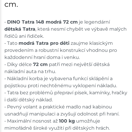
cm.
•
DINO Tatra 148 modrá 72 cm
je legendární
dětská Tatra
, která nesmí chybět ve výbavě malých
řidičů ani řidiček.
• Tato
modrá Tatra pro děti
zaujme klasickým
provedením a robustní konstrukcí vhodnou pro
každodenní hraní doma i venku.
• Díky délce
72 cm
patří mezi největší dětská
nákladní auta na trhu.
• Nákladní korba je vybavena funkcí sklápění a
pojistkou proti nechtěnému vyklopení nákladu.
• Tatra bez problémů přepraví písek, kamínky, hračky
i další dětský náklad.
• Pevný volant a praktické madlo nad kabinou
usnadňují manipulaci a zvyšují odolnost při hraní.
• Maximální nosnost až
100 kg
umožňuje
mimořádně široké využití při dětských hrách.