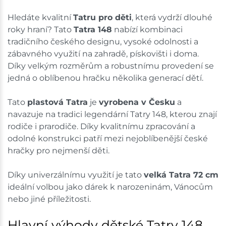
Hledáte kvalitní
Tatru pro děti
, která vydrží dlouhé
roky hraní? Tato
Tatra 148
nabízí kombinaci
tradičního českého designu, vysoké odolnosti a
zábavného využití na zahradě, pískovišti i doma.
Díky velkým rozměrům a robustnímu provedení se
jedná o oblíbenou hračku několika generací dětí.
Tato
plastová Tatra
je
vyrobena v Česku
a
navazuje na tradici legendární Tatry 148, kterou znají
rodiče i prarodiče. Díky kvalitnímu zpracování a
odolné konstrukci patří mezi nejoblíbenější české
hračky pro nejmenší děti.
Díky univerzálnímu využití je tato
velká Tatra 72 cm
ideální volbou jako dárek k narozeninám, Vánocům
nebo jiné příležitosti.
Hlavní výhody dětské Tatry 148