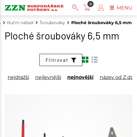
0
MENU
A
Ruční nářadí
Šroubováky
Ploché šroubováky 6,5 mm
Ploché šroubováky 6,5 mm
Filtrovat
nejdražší
nejlevnější
nejnovější
název od Z do 