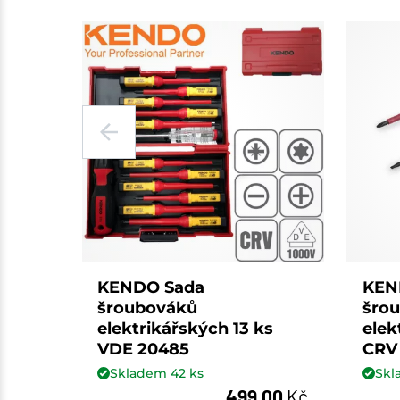
KENDO Sada
KEN
šroubováků
šro
elektrikářských 13 ks
elek
VDE 20485
CRV
Skladem
42
ks
Sk
499,00
Kč