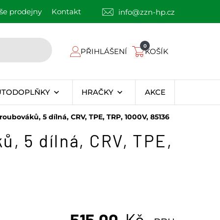
še prodejny
Kontakt
info@zzn-hp.cz
0
PŘIHLÁŠENÍ
KOŠÍK
UTODOPLŇKY
HRAČKY
AKCE
roubováků, 5 dílná, CRV, TPE, TRP, 1000V, 85136
ů, 5 dílná, CRV, TPE,
515,00
Kč