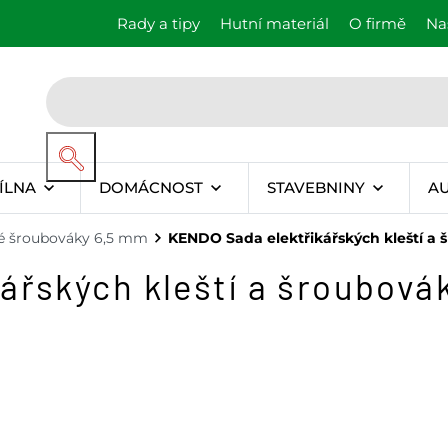
Rady a tipy
Hutní materiál
O firmě
Na
ÍLNA
DOMÁCNOST
STAVEBNINY
A
é šroubováky 6,5 mm
KENDO Sada elektřikářských kleští a š
řských kleští a šroubovák