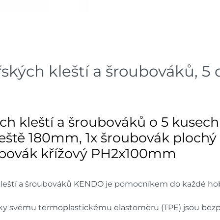
Skla
Velká Bíteš
dnů
Skla
Velké Meziříčí
dnů
kých kleští a šroubováků, 5 d
Skla
Bystřice
dnů
Skla
Mohelnice
h kleští a šroubováků o 5 kusech
dnů
leště 180mm, 1x šroubovák ploch
Skladové množství na prodejn
oubovák křížový PH2x100mm
Ceny na prodejnách se moho
kleští a šroubováků KENDO je pomocníkem do každé hobby
íky svému termoplastickému elastoměru (TPE) jsou bezp