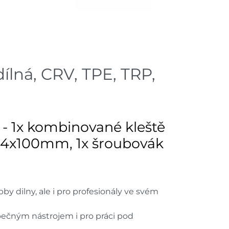
dem na prodejně - doručení do 7
6 ks
dem na prodejně - doručení do 7
5 ks
ílná, CRV, TPE, TRP,
dem na prodejně - doručení do 7
6 ks
dem na prodejně - doručení do 7
3 ks
 - 1x kombinované kleště
ý 4x100mm, 1x šroubovák
ách je pouze orientační.
u lišit od cen na e-shopu.
 dilny, ale i pro profesionály ve svém
ečným nástrojem i pro práci pod