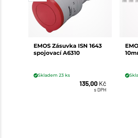
EMOS Zásuvka ISN 1643
EMOS
spojovací A6310
10m
Skladem
23
ks
Sk
135,00
Kč
ks
s DPH