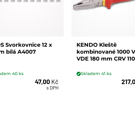
 Svorkovnice 12 x
KENDO Kleště
m bílá A4007
kombinované 1000 
VDE 180 mm CRV 11
ladem
40
ks
Skladem
41
ks
47,00
Kč
217,
ks
ks
s DPH