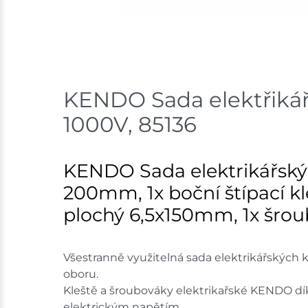
KENDO Sada elektřikářs
1000V, 85136
KENDO Sada elektrikářskýc
200mm, 1x boční štípací k
plochý 6,5x150mm, 1x šr
Všestranně využitelná sada elektrikářských 
oboru.
Kleště a šroubováky elektrikařské KENDO d
elektrickým napětím.