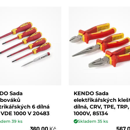
DO Sada
KENDO Sada
ubováků
elektřikářských klešt
trikářských 6 dílná
dílná, CRV, TPE, TRP,
 VDE 1000 V 20483
1000V, 85134
ladem
39
ks
Skladem
35
ks
360,00
Kč
567,