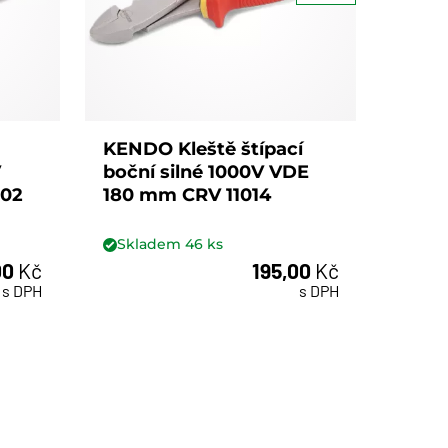
KENDO Kleště štípací
KEND
V
boční silné 1000V VDE
rovn
002
180 mm CRV 11014
mm C
Skladem
46
ks
Skl
00
Kč
195,00
Kč
ks
s DPH
s DPH