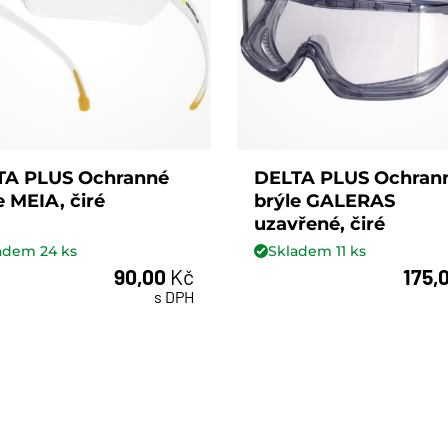
TA PLUS Ochranné
DELTA PLUS Ochran
e MEIA, čiré
brýle GALERAS
uzavřené, čiré
ladem
24
ks
Skladem
11
ks
90,00
Kč
175,
ks
ks
s DPH