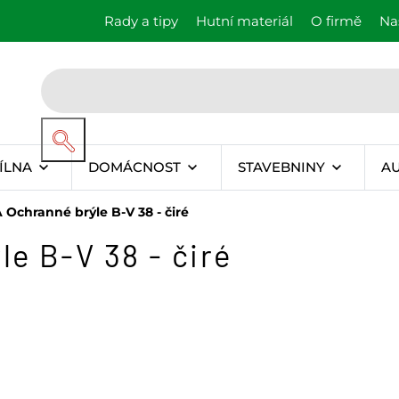
Rady a tipy
Hutní materiál
O firmě
Na
ÍLNA
DOMÁCNOST
STAVEBNINY
A
Ochranné brýle B-V 38 - čiré
e B-V 38 - čiré