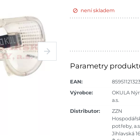
není skladem
Parametry produkt
EAN:
8595112132
Výrobce:
OKULA Nýr
a.s.
Distributor:
ZZN
Hospodářs
potřeby, a.s.
Jihlavská 16