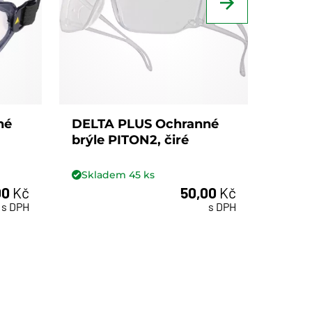
né
DELTA PLUS Ochranné
DELT
brýle PITON2, čiré
brýle
čiré
Skladem
45
ks
Skl
00
Kč
50,00
Kč
ks
s DPH
s DPH