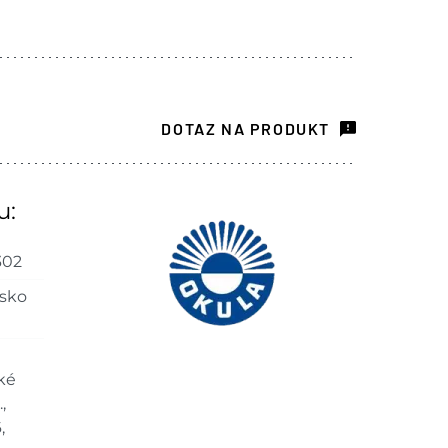
DOTAZ NA PRODUKT
u:
302
sko
ké
,
,