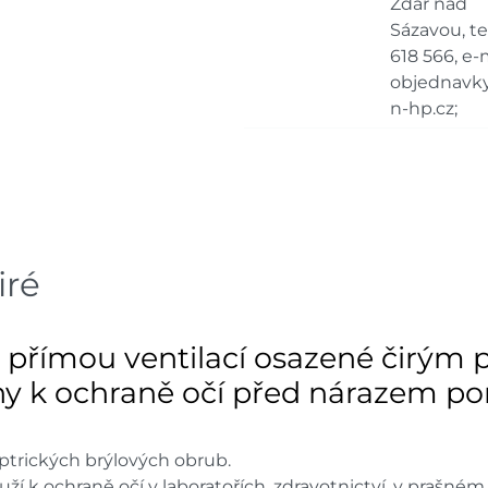
Žďár nad
Sázavou, tel
618 566, e-m
objednavk
n-hp.cz;
iré
 přímou ventilací osazené čirým
eny k ochraně očí před nárazem pom
optrických brýlových obrub.
uží k ochraně očí v laboratořích, zdravotnictví, v prašn