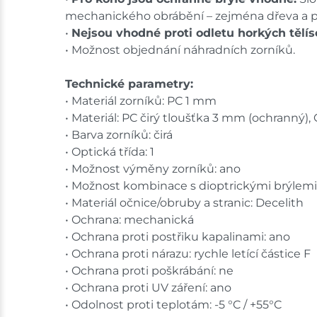
mechanického obrábění – zejména dřeva a p
•
Nejsou vhodné proti odletu horkých tělíse
• Možnost objednání náhradních zorníků.
Technické parametry:
• Materiál zorníků: PC 1 mm
• Materiál: PC čirý tloušťka 3 mm (ochranný), C
• Barva zorníků: čirá
• Optická třída: 1
• Možnost výměny zorníků: ano
• Možnost kombinace s dioptrickými brýlemi
• Materiál očnice/obruby a stranic: Decelith
• Ochrana: mechanická
• Ochrana proti postřiku kapalinami: ano
• Ochrana proti nárazu: rychle letící částice F
• Ochrana proti poškrábání: ne
• Ochrana proti UV záření: ano
• Odolnost proti teplotám: -5 °C / +55°C