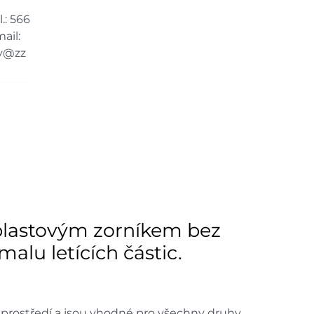
.: 566
ail:
y@zz
 plastovým zorníkem bez
alu letících částic.
ém prostředí a jsou vhodné pro všechny druhy