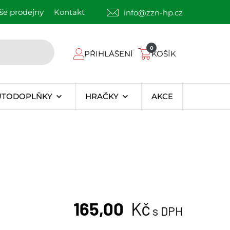
še prodejny
Kontakt
info@zzn-hp.cz
0
PŘIHLÁŠENÍ
KOŠÍK
UTODOPLŇKY
HRAČKY
AKCE
165,00
Kč
s DPH