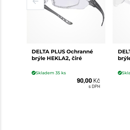
DELTA PLUS Ochranné
DEL
brýle HEKLA2, čiré
brýl
Skladem
35
ks
Sk
90,00
Kč
ks
s DPH