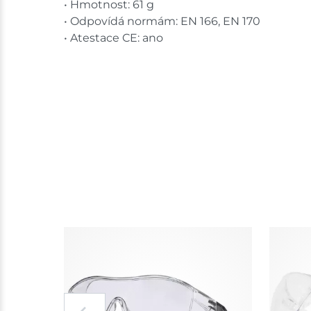
• Hmotnost: 61 g
• Odpovídá normám: EN 166, EN 170
• Atestace CE: ano