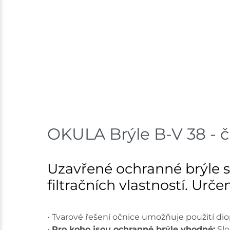
OKULA Brýle B-V 38 - č
Uzavřené ochranné brýle s
filtračních vlastností. Urč
• Tvarové řešení očnice umožňuje použití di
•
Pro koho jsou ochranné brýle vhodné:
Slo