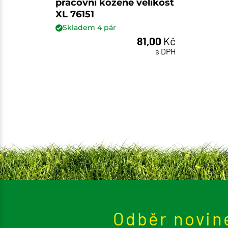
pracovní kožené velikost
XL 76151
Skladem
4
pár
81,00
Kč
pár
s DPH
Odběr novin