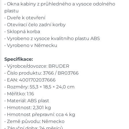
• Okna kabiny z průhledného a vysoce odolného
plastu
• Dveře k otevření
• Otevírací čelo zadní korby
• Sklopná korba
• Vyrobeno z vysoce kvalitního plastu ABS
• Vyrobeno v Německu
Specifikace:
• Výrobce/dovozce: BRUDER
• Číslo produktu: 3766 / BR03766
• EAN: 4001702037666
• Rozměry: 55,3 × 18,5 × 24,0 cm
• Měřítko: 1:16
• Materiál: ABS plast
• Hmotnost: 2,301 kg
• Hmotnost přepravní: cca 4 kg
• Země původu: Německo
• Záruční doba: 24 měsíců