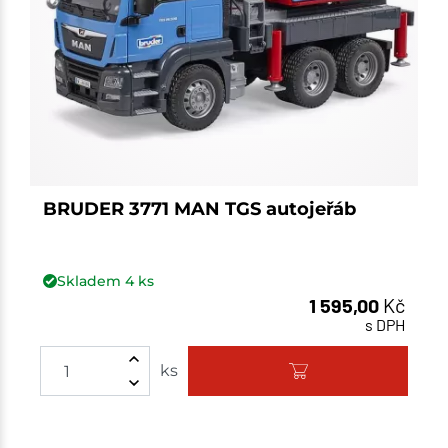
BRUDER 3771 MAN TGS autojeřáb
Skladem
4
ks
1 595,00
Kč
s DPH
Množství
ks