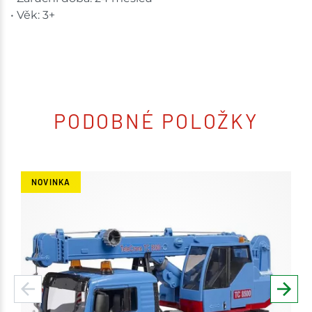
• Věk: 3+
PODOBNÉ POLOŽKY
NOVINKA