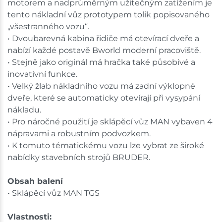
motorem a nadprůměrným užitečným zatížením je
tento nákladní vůz prototypem tolik popisovaného
„všestranného vozu“.
• Dvoubarevná kabina řidiče má otevírací dveře a
nabízí každé postavě Bworld moderní pracoviště.
• Stejně jako originál má hračka také působivé a
inovativní funkce.
• Velký žlab nákladního vozu má zadní výklopné
dveře, které se automaticky otevírají při vysypání
nákladu.
• Pro náročné použití je sklápěcí vůz MAN vybaven 4
nápravami a robustním podvozkem.
• K tomuto tématickému vozu lze vybrat ze široké
nabídky stavebních strojů BRUDER.
Obsah balení
• Sklápěcí vůz MAN TGS
Vlastnosti: