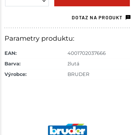
Choceň
1 ks
DOTAZ NA PRODUKT
Skladem na prodejně - doručení do 7 dnů
Havlíčkův Brod
1 ks
Parametry produktu:
Skladem na prodejně - doručení do 7 dnů
EAN:
4001702037666
Skuteč
1 ks
Barva:
žlutá
Výrobce:
BRUDER
Skladem na prodejně - doručení do 7 dnů
Bystřice
1 ks
Skladem na prodejně - doručení do 7 dnů
Mohelnice
1 ks
Skladem na prodejně - doručení do 7 dnů