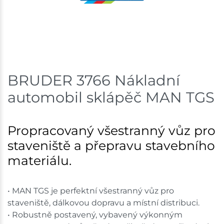
Nové Město
1 ks
Skladem na prodejně - doručení do 7 dnů
Skladové množství na prodejnách je pouze orientační.
Ceny na prodejnách se mohou lišit od cen na e-
BRUDER 3766 Nákladní
shopu.
automobil sklápěč MAN TGS
Propracovaný všestranný vůz pro
staveniště a přepravu stavebního
materiálu.
• MAN TGS je perfektní všestranný vůz pro
staveniště, dálkovou dopravu a místní distribuci.
• Robustně postavený, vybavený výkonným