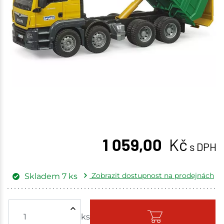
1 059,00
Kč
s DPH
Zobrazit dostupnost na prodejnách
Skladem
7
ks
Žďár nad Sázavou
1 ks
ks
Skladem - ihned k odeslání