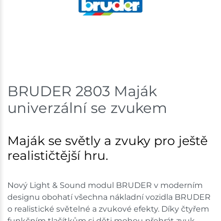
Skladem na prodejně - doručení do 7 dnů
Bystřice
2 ks
Skladem na prodejně - doručení do 7 dnů
Mohelnice
2 ks
BRUDER 2803 Maják
univerzální se zvukem
Skladem na prodejně - doručení do 7 dnů
Nové Město
2 ks
Maják se světly a zvuky pro ještě
Skladem na prodejně - doručení do 7 dnů
realističtější hru.
Velká Bíteš
3 ks
Nový Light & Sound modul BRUDER v moderním
Skladem na prodejně - doručení do 7 dnů
designu obohatí všechna nákladní vozidla BRUDER
o realistické světelné a zvukové efekty. Díky čtyřem
Skladové množství na prodejnách je pouze orientační.
funkčním tlačítkům si děti mohou přehrát zvuk