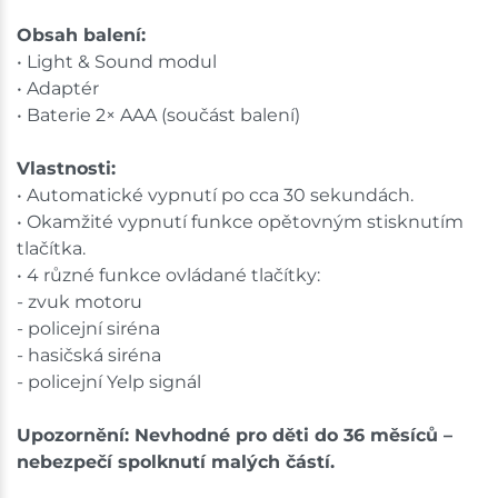
Obsah balení:
• Light & Sound modul
• Adaptér
• Baterie 2× AAA (součást balení)
Vlastnosti:
• Automatické vypnutí po cca 30 sekundách.
• Okamžité vypnutí funkce opětovným stisknutím
tlačítka.
• 4 různé funkce ovládané tlačítky:
- zvuk motoru
- policejní siréna
- hasičská siréna
- policejní Yelp signál
Upozornění: Nevhodné pro děti do 36 měsíců –
nebezpečí spolknutí malých částí.