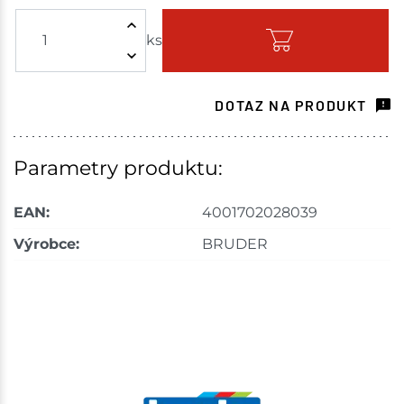
ks
Skladem - ihned k odeslání
Choceň
4 ks
DOTAZ NA PRODUKT
Skladem na prodejně - doručení do 7 dnů
Havlíčkův Brod
4 ks
Parametry produktu:
Skladem na prodejně - doručení do 7 dnů
EAN:
4001702028039
Tišnov
5 ks
Výrobce:
BRUDER
Skladem na prodejně - doručení do 7 dnů
Skuteč
3 ks
Skladem na prodejně - doručení do 7 dnů
Velké Meziříčí
3 ks