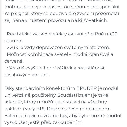
Ceny na prodejnách se mohou lišit od cen na e-
motoru, policejní a hasičskou sirénu nebo speciální
shopu.
Yelp signál, který se používá pro zvýšení pozornosti
zejména v hustém provozu a na křižovatkách.
• Realistické zvukové efekty aktivní přibližně na 20
sekund.
• Zvuk je vždy doprovázen světelným efektem.
• Možnost kombinace světel – modrá, oranžová a
červená.
• Výrazně zvyšuje herní zážitek a realističnost
zásahových vozidel.
Díky standardním konektorům BRUDER je modul
univerzálně použitelný. Součástí balení je také
adaptér, který umožňuje instalaci na všechny
nákladní vozy BRUDER se střešním poklopem.
Balení je navíc navrženo tak, aby bylo možné modul
vyzkoušet ještě před zakoupením.