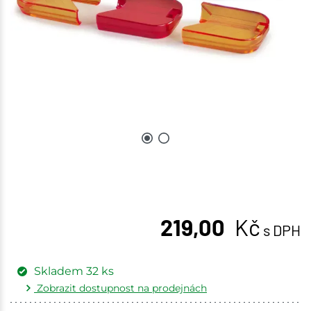
219,00
Kč
s DPH
Skladem
32
ks
Zobrazit dostupnost na prodejnách
Žďár nad Sázavou
4 ks