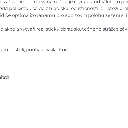
ařízením a držáky na nářadí je čtyřkolka ideální pro použ
orld policistou se dá z hlediska realističnosti jen stěží př
diče optimalizovanému pro sportovní polohu sezení si ři
 akce a vytváří realistický obraz skutečného strážce zák
ou, pistolí, pouty a vysílačkou
řadí
a