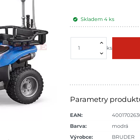
Skladem
4
ks
Žďár nad
Skla
Sázavou
ks
Skla
Havlíčkův Brod
dnů
Skla
Bystřice
dnů
Skla
Nové Město
dnů
Parametry produkt
Skladové množství na prodejn
EAN:
400170263
Ceny na prodejnách se moho
Barva:
modrá
Výrobce:
BRUDER