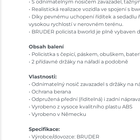
• S odnímatelným nosičem zavazadel, tažným z
• Realistická realizace vozidla ve spojení s bw
• Díky pevnému uchopení řídítek a sedadlu ři
vysokou rychlostí v nerovném terénu.
• BRUDER policista bworld je plně vybaven do
Obsah balení
• Policistka s čepicí, páskem, obuškem, baterk
• 2 přídavné držáky na nářadí a podobně
Vlastnosti:
• Odnímatelný nosič zavazadel s držáky na ná
• Ochrana berana
• Odpružená přední (řiditelná) i zadní náprav
• Vyrobeno z vysoce kvalitního plastu ABS
• Vyrobeno v Německu
Specifikace:
• Výrobce/dovozce: BRUDER