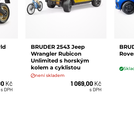
ld
BRUDER 2543 Jeep
BRUD
Wrangler Rubicon
Rover
Unlimited s horským
kolem a cyklistou
Skl
není skladem
00
Kč
1 069,00
Kč
s DPH
s DPH