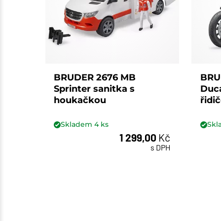
BRUDER 2676 MB
BRU
Sprinter sanitka s
Duca
houkačkou
řidi
Skladem
4
ks
Sk
1 299,00
Kč
ks
s DPH