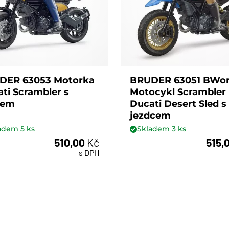
DER 63053 Motorka
BRUDER 63051 BWor
ti Scrambler s
Motocykl Scrambler
čem
Ducati Desert Sled s
jezdcem
ladem
5
ks
Skladem
3
ks
510,00
Kč
515,
ks
ks
s DPH