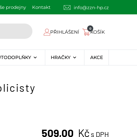
še prodejny
Kontakt
info@zzn-hp.cz
0
PŘIHLÁŠENÍ
KOŠÍK
UTODOPLŇKY
HRAČKY
AKCE
licisty
509,00
Kč
s DPH