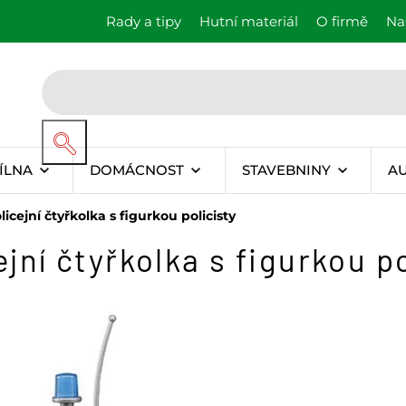
Rady a tipy
Hutní materiál
O firmě
Na
ÍLNA
DOMÁCNOST
STAVEBNINY
A
cejní čtyřkolka s figurkou policisty
ní čtyřkolka s figurkou po