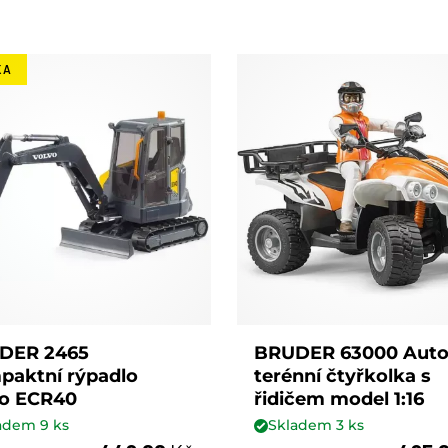
KA
DER 2465
BRUDER 63000 Aut
paktní rýpadlo
terénní čtyřkolka s
vo ECR40
řidičem model 1:16
ladem
9
ks
Skladem
3
ks