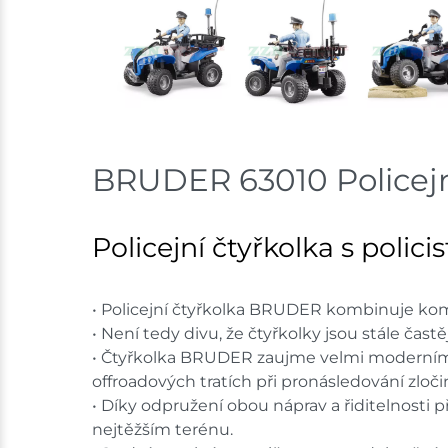
BRUDER 63010 Policejní 
Policejní čtyřkolka s polic
• Policejní čtyřkolka BRUDER kombinuje kom
• Není tedy divu, že čtyřkolky jsou stále častěji
• Čtyřkolka BRUDER zaujme velmi moderním 
offroadových tratích při pronásledování zloči
• Díky odpružení obou náprav a řiditelnosti
nejtěžším terénu.