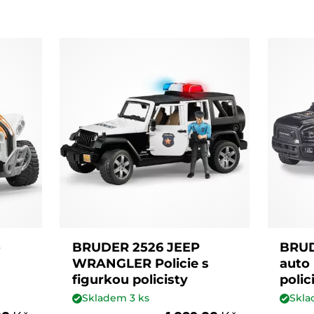
o
BRUDER 2526 JEEP
BRUD
WRANGLER Policie s
auto
figurkou policisty
polic
Skladem
3
ks
Skl