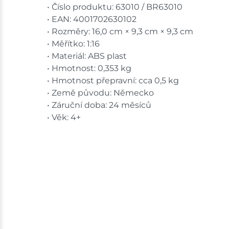
• Číslo produktu: 63010 / BR63010
• EAN: 4001702630102
• Rozměry: 16,0 cm × 9,3 cm × 9,3 cm
• Měřítko: 1:16
• Materiál: ABS plast
• Hmotnost: 0,353 kg
• Hmotnost přepravní: cca 0,5 kg
• Země původu: Německo
• Záruční doba: 24 měsíců
• Věk: 4+