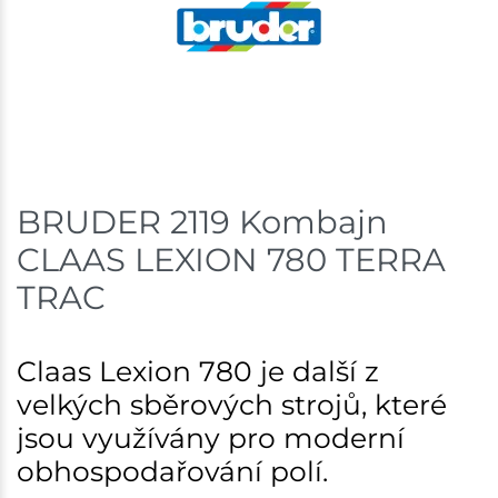
Skladem na prodejně - doručení do 7 dnů
Skladové množství na prodejnách je pouze orientační.
Ceny na prodejnách se mohou lišit od cen na e-
shopu.
BRUDER 2119 Kombajn
CLAAS LEXION 780 TERRA
TRAC
Claas Lexion 780 je další z
velkých sběrových strojů, které
jsou využívány pro moderní
obhospodařování polí.