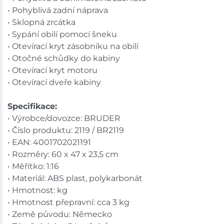
• Pohyblivá zadní náprava
• Sklopná zrcátka
• Sypání obilí pomocí šneku
• Otevírací kryt zásobníku na obilí
• Otočné schůdky do kabiny
• Otevírací kryt motoru
• Otevírací dveře kabiny
Specifikace:
• Výrobce/dovozce: BRUDER
• Číslo produktu: 2119 / BR2119
• EAN: 4001702021191
• Rozměry: 60 x 47 x 23,5 cm
• Měřítko: 1:16
• Materiál: ABS plast, polykarbonát
• Hmotnost: kg
• Hmotnost přepravní: cca 3 kg
• Země původu: Německo