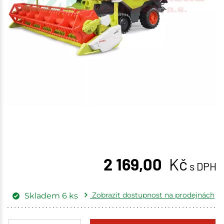
2 169,00
Kč
s DPH
Zobrazit dostupnost na prodejnách
Skladem
6
ks
Žďár nad Sázavou
1 ks