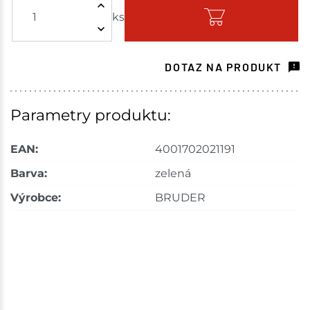
ks
Skladem - ihned k odeslání
Havlíčkův Brod
1 ks
DOTAZ NA PRODUKT
Skladem na prodejně - doručení do 7 dnů
Skuteč
1 ks
Parametry produktu:
Skladem na prodejně - doručení do 7 dnů
EAN:
4001702021191
Velké Meziříčí
1 ks
Barva:
zelená
Výrobce:
BRUDER
Skladem na prodejně - doručení do 7 dnů
Bystřice
1 ks
Skladem na prodejně - doručení do 7 dnů
Nové Město
1 ks