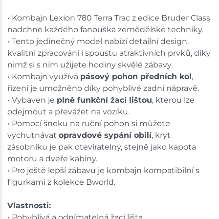
• Kombajn Lexion 780 Terra Trac z edice Bruder Class
nadchne každého fanouška zemědělské techniky.
• Tento jedinečný model nabízí detailní design,
kvalitní zpracování i spoustu atraktivních prvků, díky
nimž si s ním užijete hodiny skvělé zábavy.
• Kombajn využívá
pásový pohon předních kol
,
řízení je umožněno díky pohyblivé zadní nápravě.
• Vybaven je
plně funkční žací lištou
, kterou lze
odejmout a převážet na vozíku.
• Pomocí šneku na ruční pohon si můžete
vychutnávat
opravdové sypání obilí
, kryt
zásobníku je pak otevíratelný, stejně jako kapota
motoru a dveře kabiny.
• Pro ještě lepší zábavu je kombajn kompatibilní s
figurkami z kolekce Bworld.
Vlastnosti:
• Pohyblivá a odnímatelná žací lišta