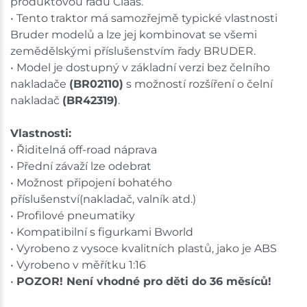
produktovou řadu Claas.
• Tento traktor má samozřejmě typické vlastnosti
Bruder modelů a lze jej kombinovat se všemi
zemědělskými příslušenstvím řady BRUDER.
• Model je dostupný v základní verzi bez čelního
nakladače
(BR02110)
s možností rozšíření o čelní
nakladač
(BR42319)
.
Vlastnosti:
• Řiditelná off-road náprava
• Přední závaží lze odebrat
• Možnost připojení bohatého
příslušenství(nakladač, valník atd.)
• Profilové pneumatiky
• Kompatibilní s figurkami Bworld
• Vyrobeno z vysoce kvalitních plastů, jako je ABS
• Vyrobeno v měřítku 1:16
•
POZOR! Není vhodné pro děti do 36 měsíců!