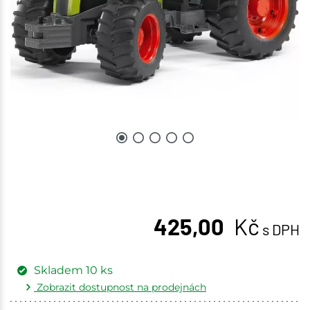
425,00
Kč
s DPH
Skladem
10
ks
Zobrazit dostupnost na prodejnách
Žďár nad Sázavou
2 ks