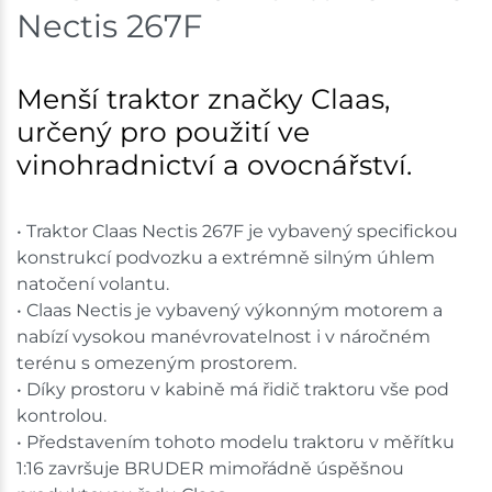
Nectis 267F
Skladem na prodejně - doručení do 7 dnů
Mohelnice
1 ks
Menší traktor značky Claas,
určený pro použití ve
Skladem na prodejně - doručení do 7 dnů
vinohradnictví a ovocnářství.
Nové Město
1 ks
• Traktor Claas Nectis 267F je vybavený specifickou
Skladem na prodejně - doručení do 7 dnů
konstrukcí podvozku a extrémně silným úhlem
natočení volantu.
Skladové množství na prodejnách je pouze orientační.
Ceny na prodejnách se mohou lišit od cen na e-
• Claas Nectis je vybavený výkonným motorem a
shopu.
nabízí vysokou manévrovatelnost i v náročném
terénu s omezeným prostorem.
• Díky prostoru v kabině má řidič traktoru vše pod
kontrolou.
• Představením tohoto modelu traktoru v měřítku
1:16 završuje BRUDER mimořádně úspěšnou