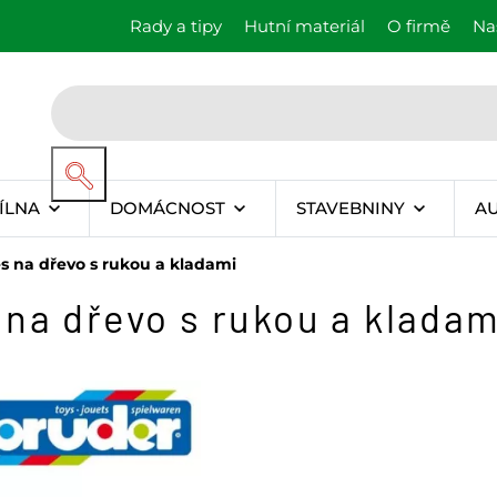
Rady a tipy
Hutní materiál
O firmě
Na
ÍLNA
DOMÁCNOST
STAVEBNINY
A
s na dřevo s rukou a kladami
na dřevo s rukou a kladam