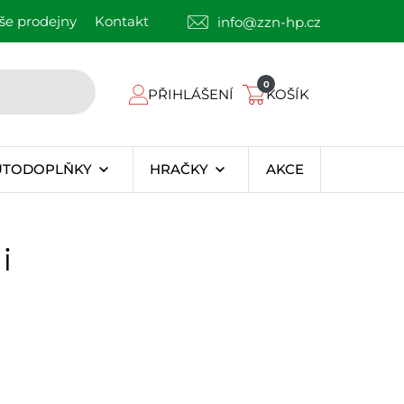
še prodejny
Kontakt
info@zzn-hp.cz
0
PŘIHLÁŠENÍ
KOŠÍK
UTODOPLŇKY
HRAČKY
AKCE
i