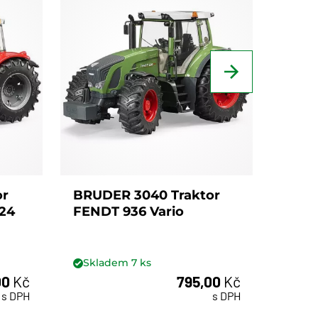
or
BRUDER 3040 Traktor
BRUD
24
FENDT 936 Vario
AUTO
přep
Skladem
7
ks
Skl
00
Kč
795,00
Kč
ks
s DPH
s DPH