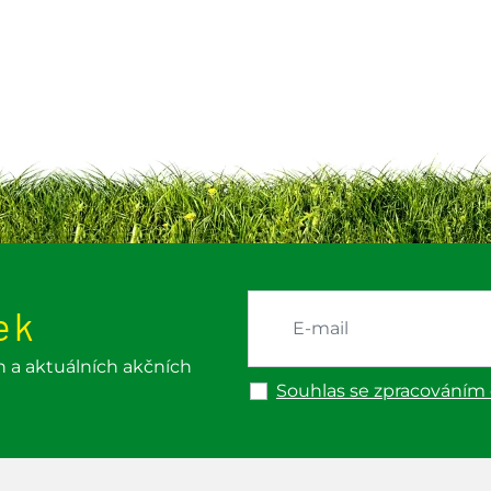
ek
h a aktuálních akčních
Souhlas se zpracováním