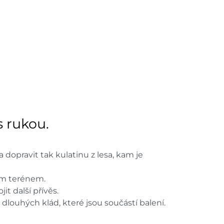
1 ks
dem na prodejně - doručení do 7
1 ks
dem na prodejně - doručení do 7
1 ks
ách je pouze orientační.
u lišit od cen na e-shopu.
s rukou.
a dopravit tak kulatinu z lesa, kam je
ným terénem.
t další přívěs.
louhých klád, které jsou součástí balení.