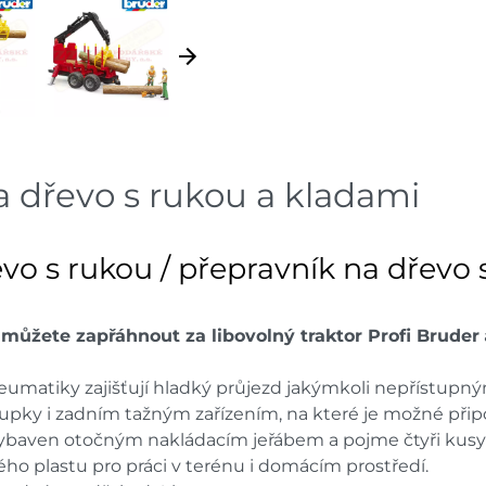
Mohelnice
dnů
Skla
Nové Město
dnů
Skla
Velká Bíteš
dnů
 dřevo s rukou a kladami
Skladové množství na prodejn
Ceny na prodejnách se moho
vo s rukou / přepravník na dřevo 
r
můžete zapřáhnout za libovolný traktor Profi Bruder
neumatiky zajišťují hladký průjezd jakýmkoli nepřístup
pky i zadním tažným zařízením, na které je možné připoji
 vybaven otočným nakládacím jeřábem a pojme čtyři kusy d
ého plastu pro práci v terénu i domácím prostředí.