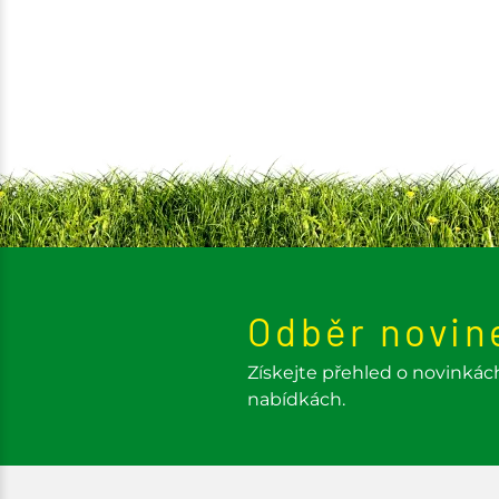
Odběr novin
Získejte přehled o novinkác
nabídkách.