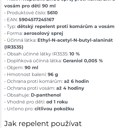
vosám pro děti 90 ml
• Produktové číslo:
5610
• EAN:
5904517245167
• Typ:
dětský repelent proti komárům a vosám
• Forma:
aerosolový sprej
• Účinná látka:
Ethyl-N-acetyl-N-butyl-alaninát
(IR3535)
• Obsah účinné látky IR3535:
10 %
• Doplňková účinná látka:
Geraniol 0,005 %
• Objem:
90 ml
• Hmotnost balení:
96 g
• Ochrana proti komárům:
až 6 hodin
• Ochrana proti vosám:
až 4 hodiny
• Obsahuje:
D-panthenol
• Vhodné pro děti:
od 1 roku
• Určeno pro:
citlivou pokožku
Jak repelent používat