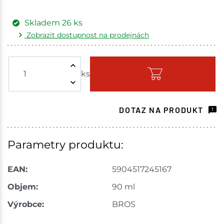
Skladem
26
ks
Zobrazit dostupnost na prodejnách
Žďár nad Sázavou
5 ks
ks
Skladem - ihned k odeslání
Tišnov
7 ks
DOTAZ NA PRODUKT
Skladem na prodejně - doručení do 7 dnů
Bystřice
9 ks
Parametry produktu:
Skladem na prodejně - doručení do 7 dnů
EAN:
5904517245167
Velká Bíteš
5 ks
Objem:
90 ml
Výrobce:
BROS
Skladem na prodejně - doručení do 7 dnů