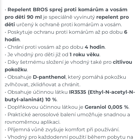
•
Repelent BROS sprej proti komárům a vosám
pro děti 90 ml
je speciálně vyvinutý
repelent pro
děti
určený k ochraně proti komárům a vosám.
• Poskytuje ochranu proti komárům až po dobu
6
hodin
.
• Chrání proti vosám až po dobu
4 hodin
.
• Je vhodný pro děti již od
1 roku věku
.
• Díky šetrnému složení je vhodný také pro
citlivou
pokožku
.
• Obsahuje
D-panthenol
, který pomáhá pokožku
zvlhčovat, zklidňovat a chránit.
• Obsahuje účinnou látku
IR3535 (Ethyl-N-acetyl-N-
butyl-alaninát) 10 %
.
• Doplňkovou účinnou látkou je
Geraniol 0,005 %
.
• Praktické aerosolové balení umožňuje snadnou a
rovnoměrnou aplikaci.
• Příjemná vůně zvyšuje komfort při používání.
• Vhodný pro každodenní použití během pobytu na