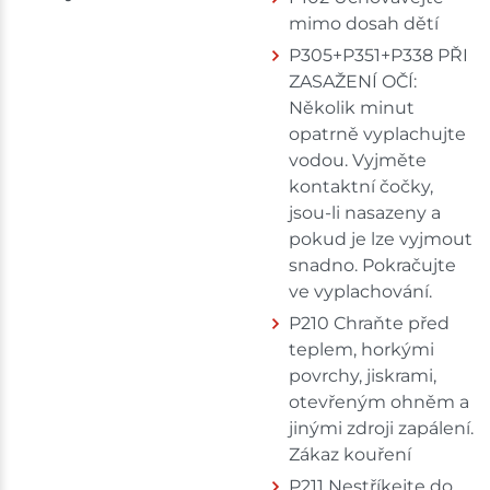
mimo dosah dětí
P305+P351+P338 PŘI
ZASAŽENÍ OČÍ:
Několik minut
opatrně vyplachujte
vodou. Vyjměte
kontaktní čočky,
jsou-li nasazeny a
pokud je lze vyjmout
snadno. Pokračujte
ve vyplachování.
P210 Chraňte před
teplem, horkými
povrchy, jiskrami,
otevřeným ohněm a
jinými zdroji zapálení.
Zákaz kouření
P211 Nestříkejte do