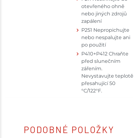
otevřeného ohně
nebo jiných zdrojů
zapálení
P251 Nepropichujte
nebo nespalujte ani
po použití
P410+P412 Chraňte
před slunečním
zářením.
Nevystavujte teplotě
přesahující 50
°C/122°F.
PODOBNÉ POLOŽKY