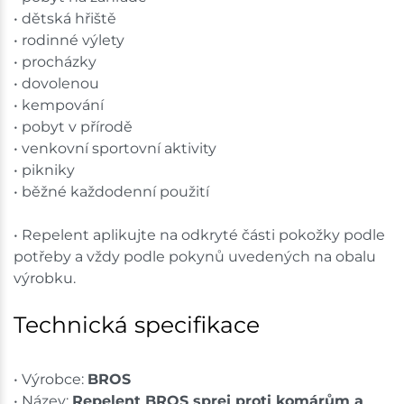
• dětská hřiště
• rodinné výlety
• procházky
• dovolenou
• kempování
• pobyt v přírodě
• venkovní sportovní aktivity
• pikniky
• běžné každodenní použití
• Repelent aplikujte na odkryté části pokožky podle
potřeby a vždy podle pokynů uvedených na obalu
výrobku.
Technická specifikace
• Výrobce:
BROS
• Název:
Repelent BROS sprej proti komárům a