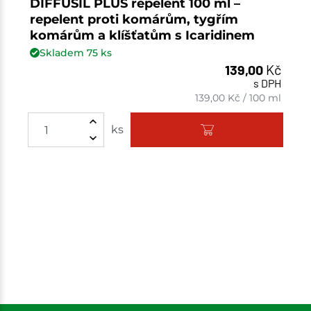
DIFFUSIL PLUS repelent 100 ml –
repelent proti komárům, tygřím
komárům a klíšťatům s Icaridinem
Skladem
75
ks
139,00
Kč
s DPH
139,00
Kč
/
100 ml
ks