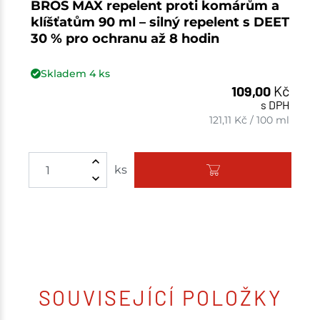
BROS MAX repelent proti komárům a
klíšťatům 90 ml – silný repelent s DEET
30 % pro ochranu až 8 hodin
Skladem
4
ks
109,00
Kč
s DPH
121,11
Kč
/
100 ml
ks
SOUVISEJÍCÍ POLOŽKY