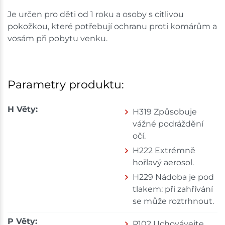
Je určen pro děti od 1 roku a osoby s citlivou
pokožkou, které potřebují ochranu proti komárům a
vosám při pobytu venku.
Parametry produktu:
H Věty:
H319 Způsobuje
vážné podráždění
očí.
H222 Extrémně
hořlavý aerosol.
H229 Nádoba je pod
tlakem: při zahřívání
se může roztrhnout.
P Věty:
P102 Uchovávejte