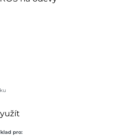
žku
využít
klad pro: