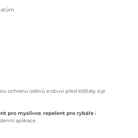
šťatům.
 ochranu oděvů a obuvi před klíšťaty a je
ent pro myslivce
,
repelent pro rybáře
i
enní aplikace.