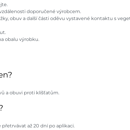
jte.
 vzdálenosti doporučené výrobcem.
žky, obuv a další části oděvu vystavené kontaktu s veget
ut.
a obalu výrobku.
čen?
ů a obuvi proti klíšťatům.
?
etrvávat až 20 dní po aplikaci.