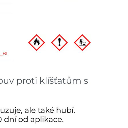
t_BL
uv proti klíšťatům s
zuje, ale také hubí.
dní od aplikace.