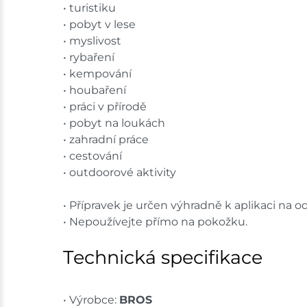
• turistiku
• pobyt v lese
• myslivost
• rybaření
• kempování
• houbaření
• práci v přírodě
• pobyt na loukách
• zahradní práce
• cestování
• outdoorové aktivity
• Přípravek je určen výhradně k aplikaci na o
• Nepoužívejte přímo na pokožku.
Technická specifikace
• Výrobce:
BROS