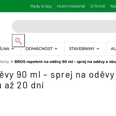
Rady a tipy
Hutní materiál
O firmě
Na
ÍLNA
DOMÁCNOST
STAVEBNINY
A
lenty
BROS repelent na oděvy 90 ml – sprej na oděvy a obuv
vy 90 ml – sprej na oděvy
 až 20 dní