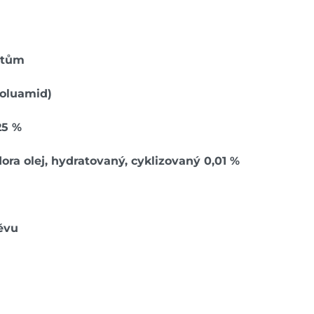
ťatům
toluamid)
25 %
ora olej, hydratovaný, cyklizovaný 0,01 %
ěvu