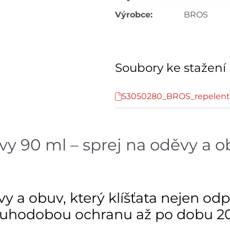
Výrobce:
BROS
Soubory ke stažení
53050280_BROS_repelen
 90 ml – sprej na oděvy a ob
 a obuv, který klíšťata nejen odpu
ouhodobou ochranu až po dobu 20 