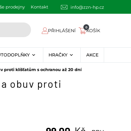
še prodejny
Kontakt
info@zzn-hp.cz
0
PŘIHLÁŠENÍ
KOŠÍK
UTODOPLŇKY
HRAČKY
AKCE
 proti klíšťatům s ochranou až 20 dní
 a obuv proti
99,00
Kč