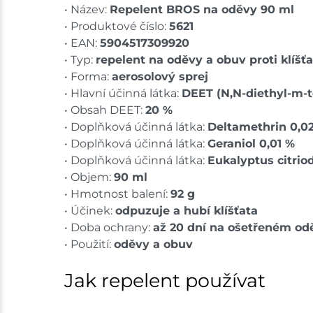
• Název:
Repelent BROS na oděvy 90 ml
• Produktové číslo:
5621
• EAN:
5904517309920
• Typ:
repelent na oděvy a obuv proti klíš
• Forma:
aerosolový sprej
• Hlavní účinná látka:
DEET (N,N-diethyl-m-
• Obsah DEET:
20 %
• Doplňková účinná látka:
Deltamethrin 0,0
• Doplňková účinná látka:
Geraniol 0,01 %
• Doplňková účinná látka:
Eukalyptus citriod
• Objem:
90 ml
• Hmotnost balení:
92 g
• Účinek:
odpuzuje a hubí klíšťata
• Doba ochrany:
až 20 dní na ošetřeném od
• Použití:
oděvy a obuv
Jak repelent používat