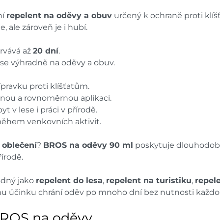
ní
repelent na oděvy a obuv
určený k ochraně proti klí
 ale zároveň je i hubí.
rvává až
20 dní
.
 se výhradně na oděvy a obuv.
ípravku proti klíšťatům.
dnou a rovnoměrnou aplikaci.
yt v lese i práci v přírodě.
 během venkovních aktivit.
 oblečení
?
BROS na oděvy 90 ml
poskytuje dlouhodobou
řírodě.
odný jako
repelent do lesa
,
repelent na turistiku
,
repel
u účinku chrání oděv po mnoho dní bez nutnosti každod
BROS na oděvy