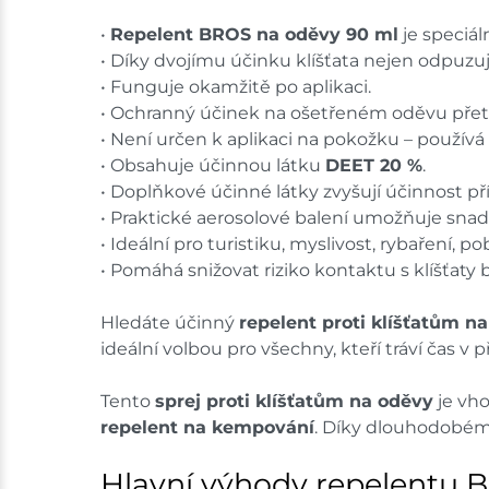
•
Repelent BROS na oděvy 90 ml
je speciál
• Díky dvojímu účinku klíšťata nejen odpuzuje,
• Funguje okamžitě po aplikaci.
• Ochranný účinek na ošetřeném oděvu přet
• Není určen k aplikaci na pokožku – používá
• Obsahuje účinnou látku
DEET 20 %
.
• Doplňkové účinné látky zvyšují účinnost př
• Praktické aerosolové balení umožňuje sna
• Ideální pro turistiku, myslivost, rybaření, pob
• Pomáhá snižovat riziko kontaktu s klíšťaty
Hledáte účinný
repelent proti klíšťatům na
ideální volbou pro všechny, kteří tráví čas v p
Tento
sprej proti klíšťatům na oděvy
je vh
repelent na kempování
. Díky dlouhodobém
Hlavní výhody repelentu 