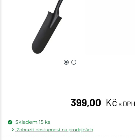
399,00
Kč
s DPH
Skladem
15
ks
Zobrazit dostupnost na prodejnách
Žďár nad Sázavou
2 ks