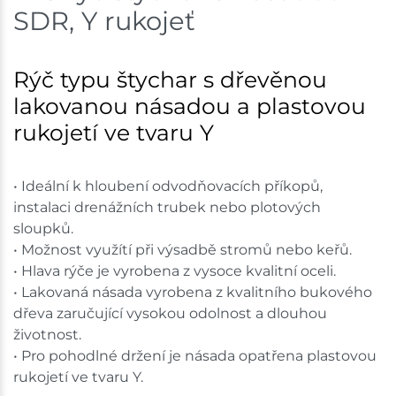
SDR, Y rukojeť
Skladem na prodejně - doručení do 7 dnů
Mohelnice
2 ks
Rýč typu štychar s dřevěnou
lakovanou násadou a plastovou
Skladem na prodejně - doručení do 7 dnů
rukojetí ve tvaru Y
Nové Město
1 ks
• Ideální k hloubení odvodňovacích příkopů,
Skladem na prodejně - doručení do 7 dnů
instalaci drenážních trubek nebo plotových
Velká Bíteš
2 ks
sloupků.
• Možnost využítí při výsadbě stromů nebo keřů.
Skladem na prodejně - doručení do 7 dnů
• Hlava rýče je vyrobena z vysoce kvalitní oceli.
• Lakovaná násada vyrobena z kvalitního bukového
Skladové množství na prodejnách je pouze orientační.
dřeva zaručující vysokou odolnost a dlouhou
Ceny na prodejnách se mohou lišit od cen na e-
životnost.
shopu.
• Pro pohodlné držení je násada opatřena plastovou
rukojetí ve tvaru Y.