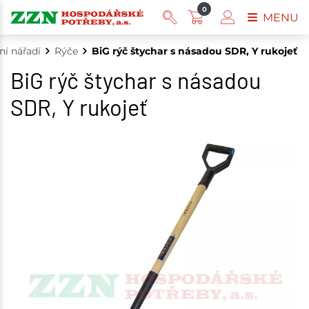
0
MENU
ní nářadí
Rýče
BiG rýč štychar s násadou SDR, Y rukojeť
BiG rýč štychar s násadou
SDR, Y rukojeť