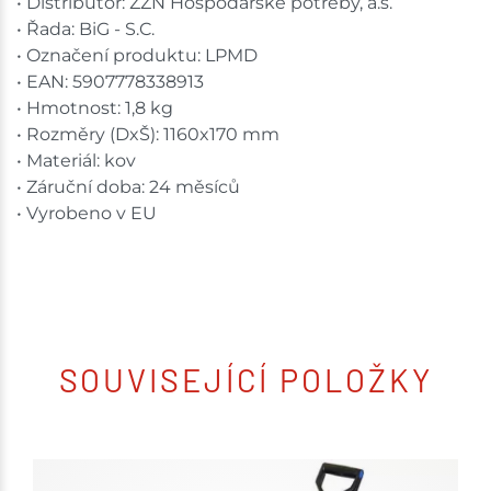
• Distributor: ZZN Hospodářské potřeby, a.s.
• Řada: BiG - S.C.
• Označení produktu: LPMD
• EAN: 5907778338913
• Hmotnost: 1,8 kg
• Rozměry (DxŠ): 1160x170 mm
• Materiál: kov
• Záruční doba: 24 měsíců
• Vyrobeno v EU
SOUVISEJÍCÍ POLOŽKY