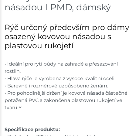
násadou LPMD, dámský
Skladem na prodejně - doručení do 7 dnů
Mohelnice
5 ks
Rýč určený především pro dámy
osazený kovovou násadou s
Skladem na prodejně - doručení do 7 dnů
plastovou rukojetí
Nové Město
1 ks
• Ideální pro rytí půdy na zahradě a přesazování
Skladem na prodejně - doručení do 7 dnů
rostlin.
Velká Bíteš
1 ks
• Hlava rýče je vyrobena z vysoce kvalitní oceli.
• Barevně i rozměrově uzpůsobeno ženám.
Skladem na prodejně - doručení do 7 dnů
• Pro pohodlnější držení je kovová násada částečné
potažená PVC a zakončena plastovou rukojetí ve
Skladové množství na prodejnách je pouze orientační.
tvaru Y.
Ceny na prodejnách se mohou lišit od cen na e-
shopu.
Specifikace produktu: