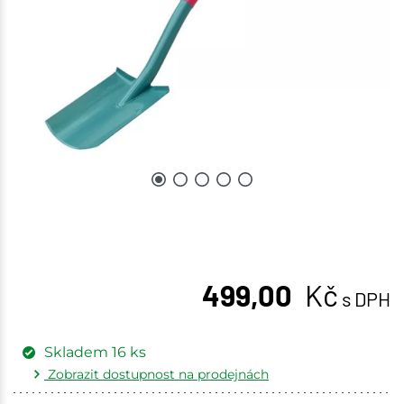
499,00
Kč
s DPH
Skladem
16
ks
Zobrazit dostupnost na prodejnách
Žďár nad Sázavou
2 ks