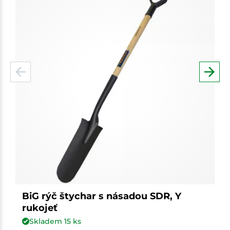
BiG rýč štychar s násadou SDR, Y
rukojeť
Skladem
15
ks