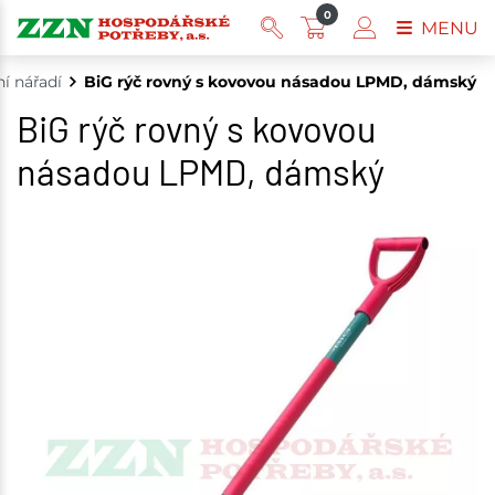
0
MENU
í nářadí
BiG rýč rovný s kovovou násadou LPMD, dámský
BiG rýč rovný s kovovou
násadou LPMD, dámský