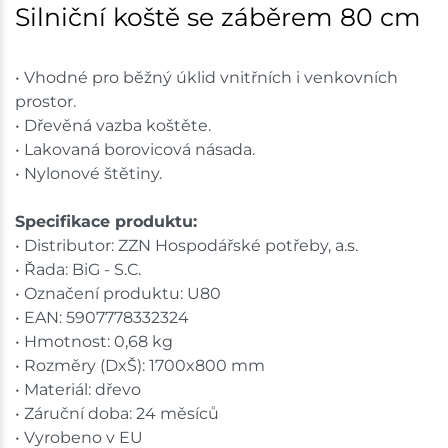
Silniční koště se záběrem 80 cm
Bystřice
3 ks
• Vhodné pro běžný úklid vnitřních i venkovních
Skladem na prodejně - doručení do 7 dnů
prostor.
• Dřevěná vazba koštěte.
Mohelnice
1 ks
• Lakovaná borovicová násada.
• Nylonové štětiny.
Skladem na prodejně - doručení do 7 dnů
Nové Město
1 ks
Specifikace produktu:
• Distributor: ZZN Hospodářské potřeby, a.s.
Skladem na prodejně - doručení do 7 dnů
• Řada: BiG - S.C.
• Označení produktu: U80
Velká Bíteš
2 ks
• EAN: 5907778332324
• Hmotnost: 0,68 kg
Skladem na prodejně - doručení do 7 dnů
• Rozměry (DxŠ): 1700x800 mm
• Materiál: dřevo
Skladové množství na prodejnách je pouze orientační.
• Záruční doba: 24 měsíců
Ceny na prodejnách se mohou lišit od cen na e-
• Vyrobeno v EU
shopu.