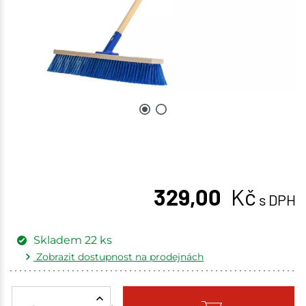
329,00
Kč
s DPH
Skladem
22
ks
Zobrazit dostupnost na prodejnách
Žďár nad Sázavou
2 ks