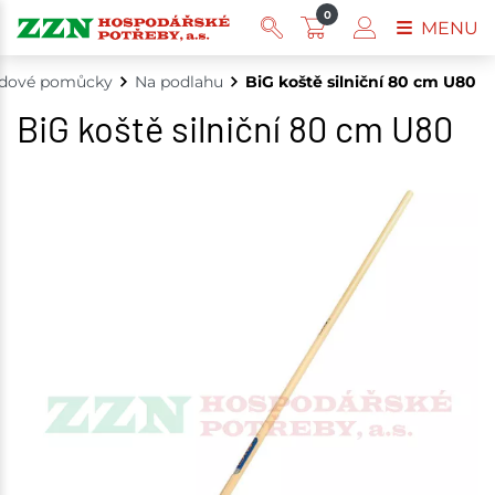
0
MENU
idové pomůcky
Na podlahu
BiG koště silniční 80 cm U80
BiG koště silniční 80 cm U80