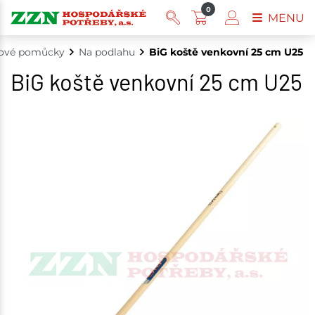
0
MENU
dové pomůcky
Na podlahu
BiG koště venkovní 25 cm U25
BiG koště venkovní 25 cm U25