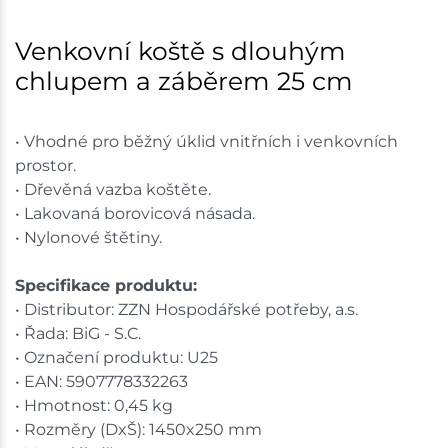
Mohelnice
3 ks
Venkovní koště s dlouhým
chlupem a záběrem 25 cm
Skladem na prodejně - doručení do 7 dnů
Nové Město
3 ks
• Vhodné pro běžný úklid vnitřních i venkovních
prostor.
Skladem na prodejně - doručení do 7 dnů
• Dřevěná vazba koštěte.
• Lakovaná borovicová násada.
Velká Bíteš
2 ks
• Nylonové štětiny.
Skladem na prodejně - doručení do 7 dnů
Specifikace produktu:
Skladové množství na prodejnách je pouze orientační.
• Distributor: ZZN Hospodářské potřeby, a.s.
Ceny na prodejnách se mohou lišit od cen na e-
• Řada: BiG - S.C.
shopu.
• Označení produktu: U25
• EAN: 5907778332263
• Hmotnost: 0,45 kg
• Rozměry (DxŠ): 1450x250 mm