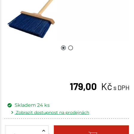
179,00
Kč
s DPH
Skladem
24
ks
Zobrazit dostupnost na prodejnách
Žďár nad Sázavou
4 ks