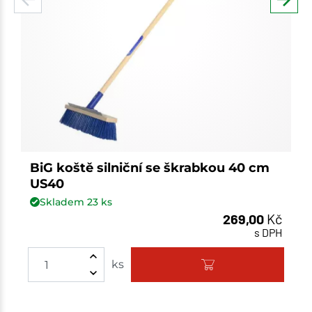
BiG koště silniční se škrabkou 40 cm
US40
Skladem
23
ks
269,00
Kč
s DPH
ks