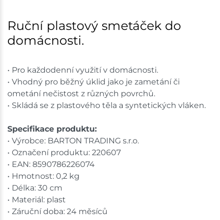
Bystřice
1 ks
Ruční plastový smetáček do
domácnosti.
Skladem na prodejně - doručení do 7 dnů
Mohelnice
3 ks
• Pro každodenní využití v domácnosti.
• Vhodný pro běžný úklid jako je zametání či
Skladem na prodejně - doručení do 7 dnů
ometání nečistost z různých povrchů.
• Skládá se z plastového těla a syntetických vláken.
Skladové množství na prodejnách je pouze orientační.
Ceny na prodejnách se mohou lišit od cen na e-
Specifikace produktu:
shopu.
• Výrobce: BARTON TRADING s.r.o.
• Označení produktu: 220607
• EAN: 8590786226074
• Hmotnost: 0,2 kg
• Délka: 30 cm
• Materiál: plast
• Záruční doba: 24 měsíců