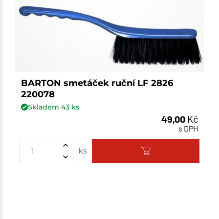
BARTON smetáček ruční LF 2826
220078
Skladem
43
ks
49,00
Kč
s DPH
Množství
ks