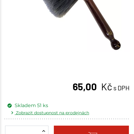
65,00
Kč
s DPH
Skladem
51
ks
Zobrazit dostupnost na prodejnách
Žďár nad Sázavou
7 ks