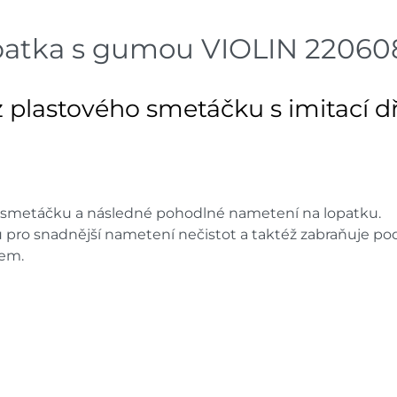
Bystřice
dnů
atka s gumou VIOLIN 22060
Skla
Mohelnice
dnů
e z plastového smetáčku s imitací
Skla
Nové Město
dnů
Skladové množství na prodejn
Ceny na prodejnách se moho
y smetáčku a následné pohodlné nametení na lopatku.
 pro snadnější nametení nečistot a taktéž zabraňuje po
nem.