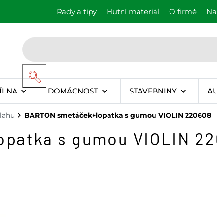
Rady a tipy
Hutní materiál
O firmě
Na
ÍLNA
DOMÁCNOST
STAVEBNINY
A
lahu
BARTON smetáček+lopatka s gumou VIOLIN 220608
patka s gumou VIOLIN 2