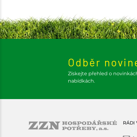
Odběr novin
Získejte přehled o novinkác
nabídkách.
RÁDI