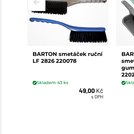
BARTON smetáček ruční
BAR
LF 2826 220078
smet
gum
220
Skladem
43
ks
Sk
49,00
Kč
ks
s DPH