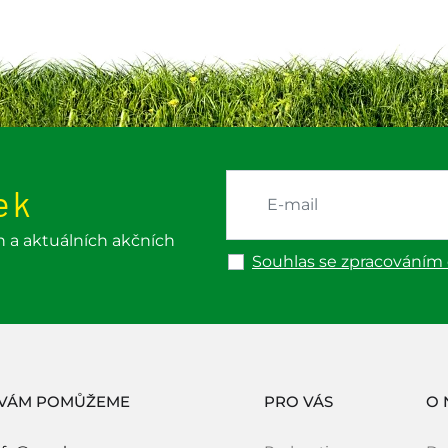
ek
h a aktuálních akčních
Souhlas se zpracováním
 VÁM POMŮŽEME
PRO VÁS
O 