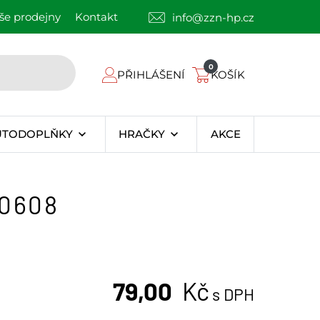
še prodejny
Kontakt
info@zzn-hp.cz
0
PŘIHLÁŠENÍ
KOŠÍK
UTODOPLŇKY
HRAČKY
AKCE
20608
79,00
Kč
s DPH