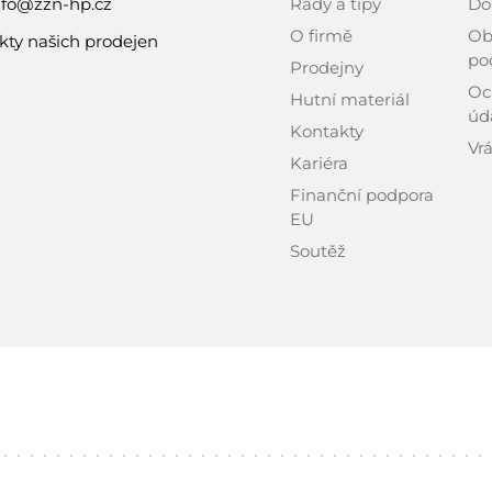
nfo@zzn-hp.cz
Rady a tipy
Do
O firmě
Ob
kty našich prodejen
po
Prodejny
Oc
Hutní materiál
úd
Kontakty
Vrá
Kariéra
Finanční podpora
EU
Soutěž