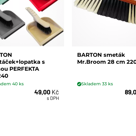
TON
BARTON smeták
áček+lopatka s
Mr.Broom 28 cm 22
ou PERFEKTA
240
ladem
40
ks
Skladem
33
ks
49,00
Kč
89,
ks
ks
s DPH