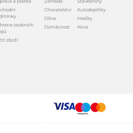
prava a platba
Zahrada
Stavebniny
chodní
Chovatelství
Autodoplňky
dmínky
Dílna
Hračky
hrana osobních
Domácnost
Akce
ajů
tit zboží