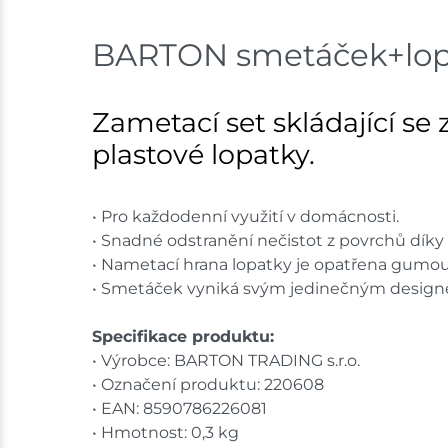
BARTON smetáček+lop
Zametací set skládající s
plastové lopatky.
• Pro každodenní využití v domácnosti.
• Snadné odstranění nečistot z povrchů dík
• Nametací hrana lopatky je opatřena gumou
• Smetáček vyniká svým jedinečným desig
Specifikace produktu:
• Výrobce: BARTON TRADING s.r.o.
• Označení produktu: 220608
• EAN: 8590786226081
• Hmotnost: 0,3 kg