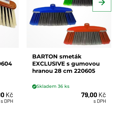
BARTON smeták
BART
0604
EXCLUSIVE s gumovou
PH 3
hranou 28 cm 220605
2206
Skladem
36
ks
Skl
00
Kč
79,00
Kč
ks
s DPH
s DPH