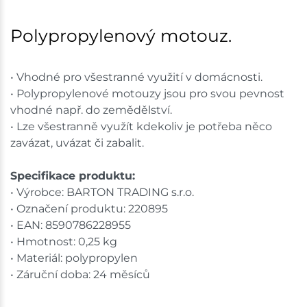
Bystřice
19 ks
Polypropylenový motouz.
Skladem na prodejně - doručení do 7 dnů
• Vhodné pro všestranné využití v domácnosti.
Mohelnice
8 ks
• Polypropylenové motouzy jsou pro svou pevnost
vhodné např. do zemědělství.
Skladem na prodejně - doručení do 7 dnů
• Lze všestranně využít kdekoliv je potřeba něco
zavázat, uvázat či zabalit.
Nové Město
10 ks
Specifikace produktu:
Skladem na prodejně - doručení do 7 dnů
• Výrobce: BARTON TRADING s.r.o.
• Označení produktu: 220895
Velká Bíteš
7 ks
• EAN: 8590786228955
Skladem na prodejně - doručení do 7 dnů
• Hmotnost: 0,25 kg
• Materiál: polypropylen
Skladové množství na prodejnách je pouze orientační.
• Záruční doba: 24 měsíců
Ceny na prodejnách se mohou lišit od cen na e-
shopu.