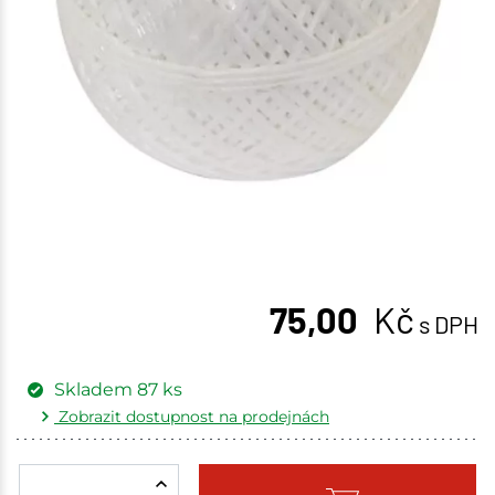
75,00
Kč
s DPH
Skladem
87
ks
Zobrazit dostupnost na prodejnách
Žďár nad Sázavou
5 ks