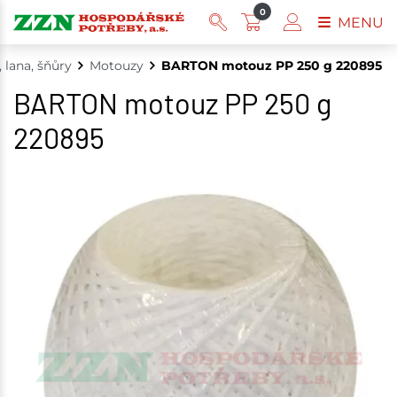
0
MENU
 lana, šňůry
Motouzy
BARTON motouz PP 250 g 220895
BARTON motouz PP 250 g
220895