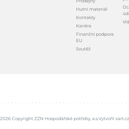
Prodejny
Oc
Hutní materiál
úd
Kontakty
Vrá
Kariéra
Finanční podpora
EU
Soutěž
2026 Copyright ZZN Hospodářské potřeby, a.s.
Vytvořil xart.c