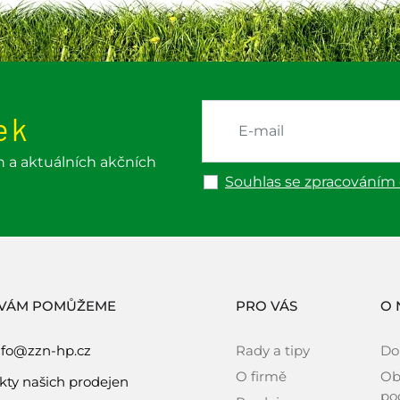
ek
h a aktuálních akčních
Souhlas se zpracováním
 VÁM POMŮŽEME
PRO VÁS
O 
nfo@zzn-hp.cz
Rady a tipy
Do
O firmě
Ob
kty našich prodejen
po