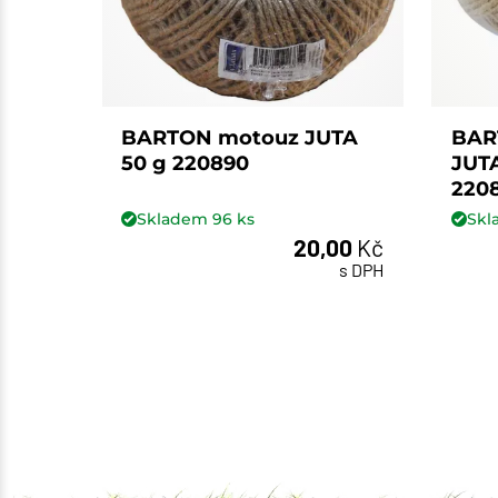
BARTON motouz JUTA
BAR
50 g 220890
JUT
220
Skladem
96
ks
Sk
20,00
Kč
s DPH
ks