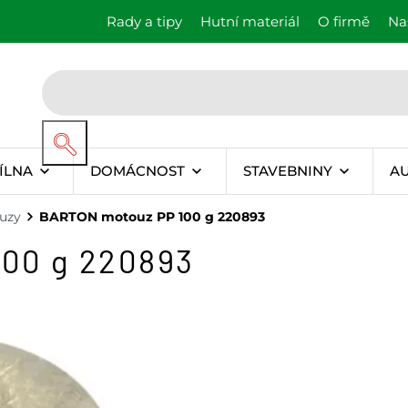
Rady a tipy
Hutní materiál
O firmě
Na
ÍLNA
DOMÁCNOST
STAVEBNINY
A
uzy
BARTON motouz PP 100 g 220893
00 g 220893