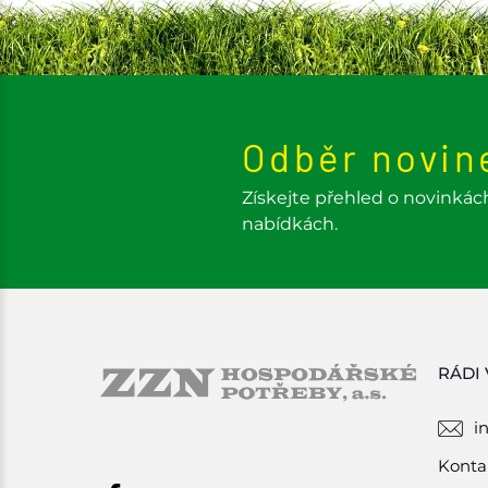
Odběr novin
Získejte přehled o novinkác
nabídkách.
RÁDI
i
Konta