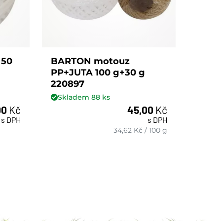
 50
BARTON motouz
BAR
PP+JUTA 100 g+30 g
potr
220897
2206
Skladem
88
ks
Skl
00
Kč
45,00
Kč
s DPH
s DPH
ks
34,62
Kč
/
100 g