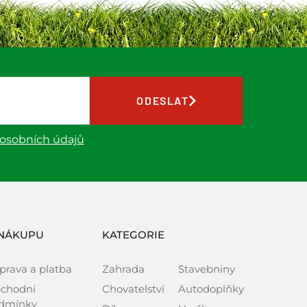
ODESLAT
 osobních údajů
NÁKUPU
KATEGORIE
prava a platba
Zahrada
Stavebniny
chodní
Chovatelství
Autodoplňky
dmínky