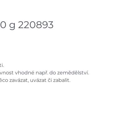
Skla
Bystřice
dnů
0 g 220893
Skla
Mohelnice
dnů
Skla
Nové Město
dnů
i.
Skla
Velká Bíteš
vnost vhodné např. do zemědělství.
dnů
co zavázat, uvázat či zabalit.
Skladové množství na prodejn
Ceny na prodejnách se moho