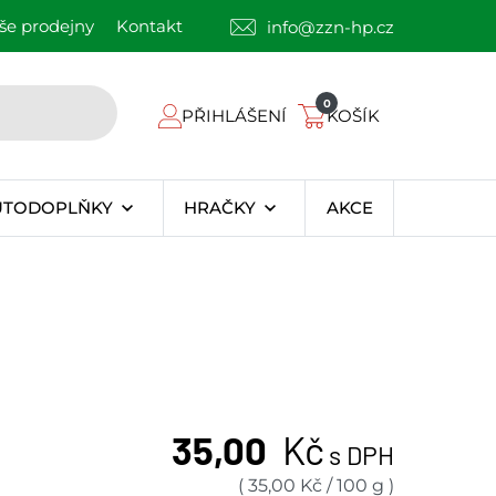
še prodejny
Kontakt
info@zzn-hp.cz
0
PŘIHLÁŠENÍ
KOŠÍK
UTODOPLŇKY
HRAČKY
AKCE
35,00
Kč
s DPH
(
35,00
Kč
/
100 g
)