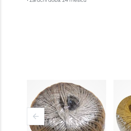
• Záruční doba: 24 měsíců