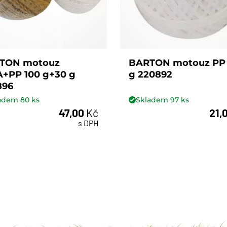
TON motouz
BARTON motouz PP
A+PP 100 g+30 g
g 220892
896
ladem
80
ks
Skladem
97
ks
47,00
Kč
21,
s DPH
ks
ks