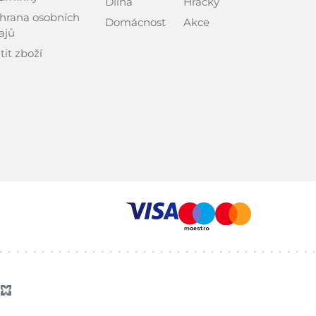
Dílna
Hračky
hrana osobních
Domácnost
Akce
ajů
tit zboží
z