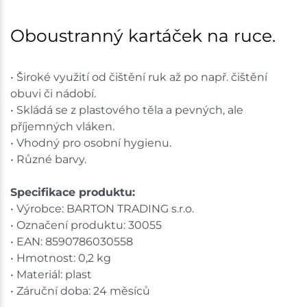
Mohelnice
6 ks
Oboustranný kartáček na ruce.
Skladem na prodejně - doručení do 7 dnů
• Široké využití od čištění ruk až po např. čištění
Nové Město
9 ks
obuvi či nádobí.
• Skládá se z plastového těla a pevných, ale
Skladem na prodejně - doručení do 7 dnů
příjemných vláken.
• Vhodný pro osobní hygienu.
Velká Bíteš
7 ks
• Různé barvy.
Skladem na prodejně - doručení do 7 dnů
Specifikace produktu:
• Výrobce: BARTON TRADING s.r.o.
Skladové množství na prodejnách je pouze orientační.
• Označení produktu: 30055
Ceny na prodejnách se mohou lišit od cen na e-
shopu.
• EAN: 8590786030558
• Hmotnost: 0,2 kg
• Materiál: plast
• Záruční doba: 24 měsíců