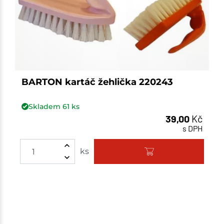
BARTON kartáč žehlička 220243
Skladem
61
ks
39,00
Kč
s DPH
ks