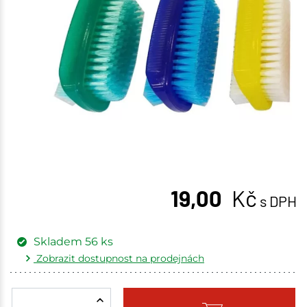
19,00
Kč
s DPH
Skladem
56
ks
Zobrazit dostupnost na prodejnách
Žďár nad Sázavou
5 ks