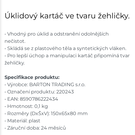
Bystřice
2 ks
Úklidový kartáč ve tvaru žehličky.
Skladem na prodejně - doručení do 7 dnů
• Vhodný pro úklid a odstranění odolnějších
Mohelnice
5 ks
nečistot.
• Skládá se z plastového těla a syntetických vláken.
Skladem na prodejně - doručení do 7 dnů
• Pro lepší úchop a manipulaci kartáč připomíná tvar
žehličky.
Nové Město
7 ks
Specifikace produktu:
Skladem na prodejně - doručení do 7 dnů
• Výrobce: BARTON TRADING s.r.o.
• Označení produktu: 220243
Skladové množství na prodejnách je pouze orientační.
• EAN: 8590786222434
Ceny na prodejnách se mohou lišit od cen na e-
shopu.
• Hmotnost: 0,1 kg
• Rozměry (DxŠxV): 150x65x80 mm
• Materiál: plast
• Záruční doba: 24 měsíců