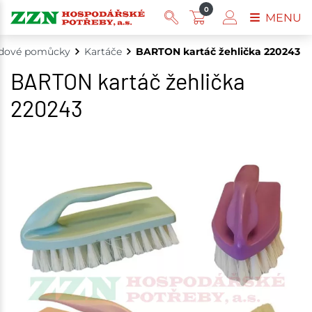
0
MENU
idové pomůcky
Kartáče
BARTON kartáč žehlička 220243
BARTON kartáč žehlička
220243