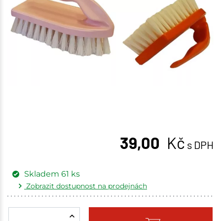
39,00
Kč
s DPH
Skladem
61
ks
Zobrazit dostupnost na prodejnách
Žďár nad Sázavou
5 ks