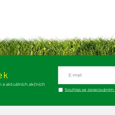
ek
h a aktuálních akčních
Souhlas se zpracováním