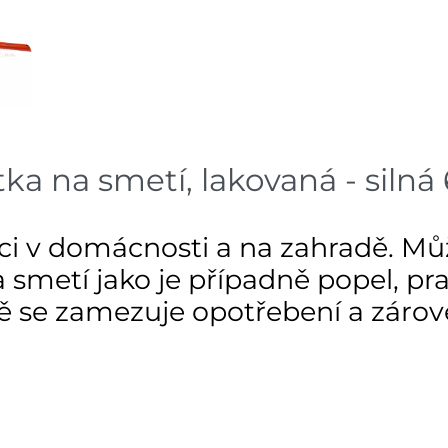
dnů
Skla
Nové Město
dnů
Skla
Velká Bíteš
dnů
a na smetí, lakovaná - silná 
Skladové množství na prodejn
Ceny na prodejnách se moho
i v domácnosti a na zahradě. Může
 smetí jako je případně popel, prac
 se zamezuje opotřebení a zárov