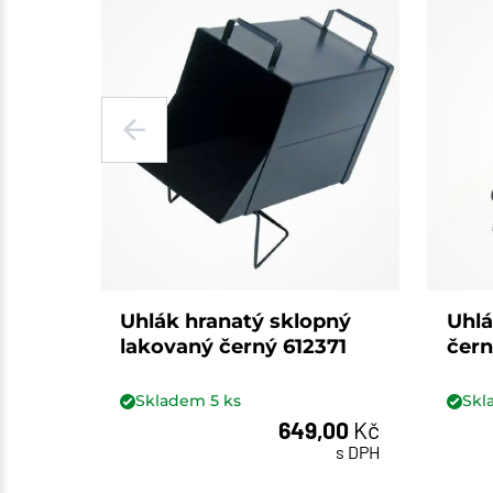
Uhlák hranatý sklopný
Uhlá
lakovaný černý 612371
čern
Skladem
5
ks
Sk
649,00
Kč
ks
s DPH