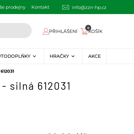
še prodejny
Kontakt
info@zzn-hp.cz
0
PŘIHLÁŠENÍ
KOŠÍK
UTODOPLŇKY
HRAČKY
AKCE
 612031
- silná 612031