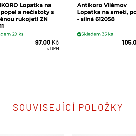
IKORO Lopatka na
Antikoro Vilémov
, popel a nečistoty s
Lopatka na smetí, p
ěnou rukojetí ZN
- silná 612058
11
ladem
29
ks
Skladem
35
ks
97,00
Kč
105,
ks
ks
s DPH
SOUVISEJÍCÍ POLOŽKY