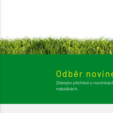
Odběr novin
Získejte přehled o novinkác
nabídkách.