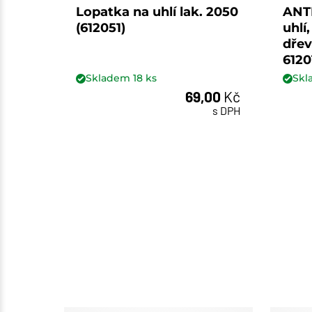
Lopatka na uhlí lak. 2050
ANT
(612051)
uhlí
dřev
6120
Skladem
18
ks
Sk
69,00
Kč
ks
s DPH