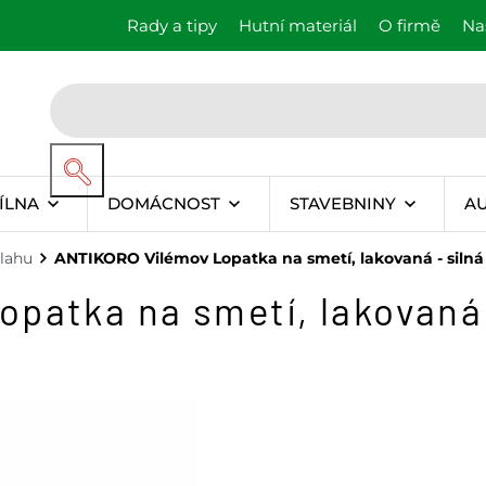
Rady a tipy
Hutní materiál
O firmě
Na
ÍLNA
DOMÁCNOST
STAVEBNINY
A
lahu
ANTIKORO Vilémov Lopatka na smetí, lakovaná - silná
patka na smetí, lakovaná 