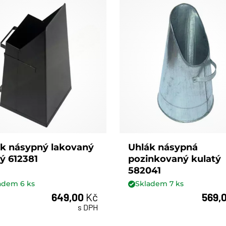
k násypný lakovaný
Uhlák násypná
ý 612381
pozinkovaný kulatý
582041
ladem
6
ks
Skladem
7
ks
649,00
Kč
569,
ks
ks
s DPH