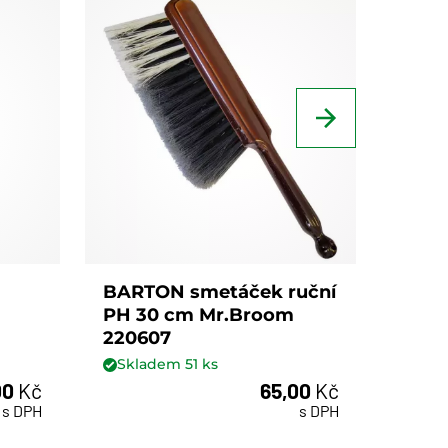
BARTON smetáček ruční
BART
PH 30 cm Mr.Broom
imit
220607
Skladem
51
ks
Skl
00
Kč
65,00
Kč
ks
s DPH
s DPH