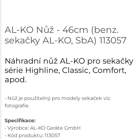
Skladem na prodejně - doručení do 7 dnů
Skladové množství na prodejnách je pouze orientační.
AL-KO Nůž - 46cm (benz.
Ceny na prodejnách se mohou lišit od cen na e-
sekačky AL-KO, SbA) 113057
shopu.
Náhradní nůž AL-KO pro sekačky
série Highline, Classic, Comfort,
apod.
• Nůž je použitelný pro modely sekaček viz.
fotografie.
Specifikace:
• Výrobce: AL-KO Geräte GmbH
• Kód produktu: 113057