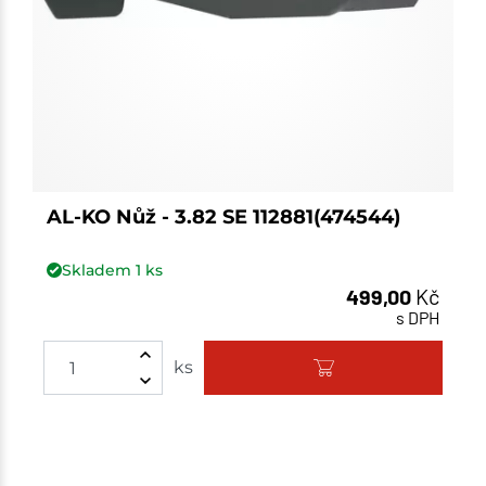
AL-KO Nůž - 3.82 SE 112881(474544)
Skladem
1
ks
499,00
Kč
s DPH
Množství
ks