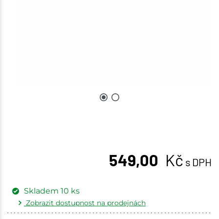
549,00
Kč
s DPH
Skladem
10
ks
Zobrazit dostupnost na prodejnách
Žďár nad Sázavou
4 ks