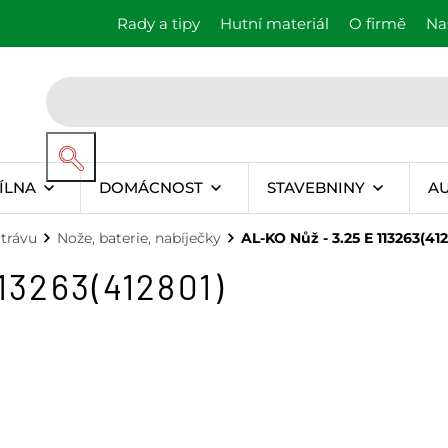
Rady a tipy
Hutní materiál
O firmě
Na
ÍLNA
DOMÁCNOST
STAVEBNINY
A
trávu
Nože, baterie, nabíječky
AL-KO Nůž - 3.25 E 113263(41
13263(412801)