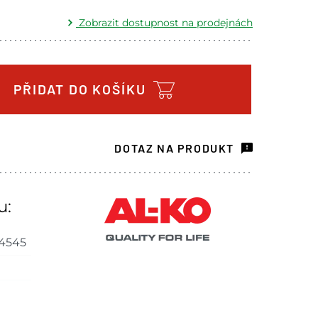
Zobrazit dostupnost na prodejnách
Skladem - ihned k odeslání
1 ks
ách je pouze orientační.
PŘIDAT DO KOŠÍKU
u lišit od cen na e-shopu.
DOTAZ NA PRODUKT
u:
4545