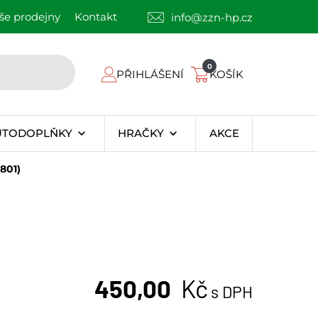
še prodejny
Kontakt
info@zzn-hp.cz
0
PŘIHLÁŠENÍ
KOŠÍK
UTODOPLŇKY
HRAČKY
AKCE
2801)
450,00
Kč
s DPH