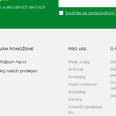
h a aktuálních akčních
Souhlas se zpracováním
 VÁM POMŮŽEME
PRO VÁS
O 
nfo@zzn-hp.cz
Rady a tipy
Do
O firmě
Ob
kty našich prodejen
po
Prodejny
Oc
Hutní materiál
úd
Kontakty
Vrá
Kariéra
Finanční podpora
EU