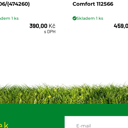
06/(474260)
Comfort 112566
ladem
1
ks
Skladem
1
ks
390,00
Kč
459,
ks
ks
s DPH
ek