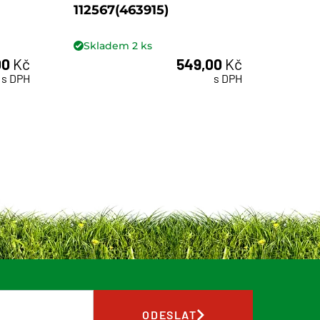
112567(463915)
1127
Skladem
2
ks
Skl
00
Kč
549,00
Kč
ks
s DPH
s DPH
ODESLAT