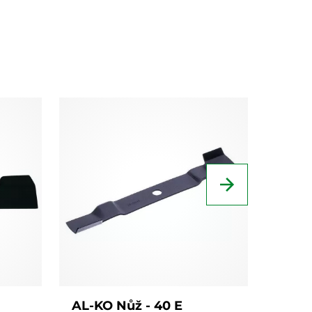
AL-KO Nůž - 40 E
AL-KO