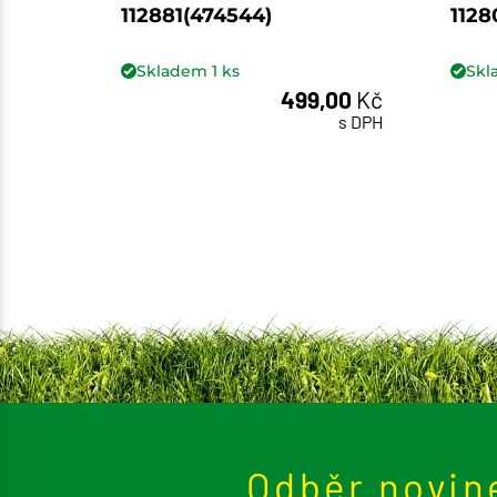
112881(474544)
1128
Skladem
1
ks
Sk
499,00
Kč
ks
s DPH
Odběr novin