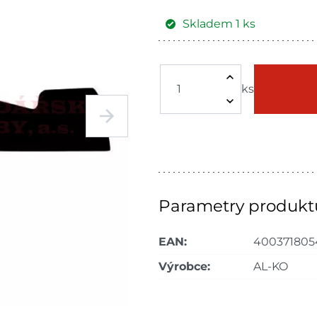
Skladem
1
ks
Žďár nad Sázavou
Skladové množství na prodejn
ks
Ceny na prodejnách se moho
Parametry produkt
EAN:
400371805
Výrobce:
AL-KO