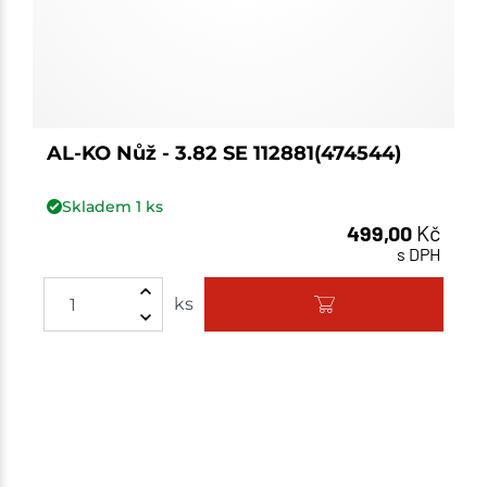
AL-KO Nůž - 3.82 SE 112881(474544)
Skladem
1
ks
499,00
Kč
s DPH
Množství
ks