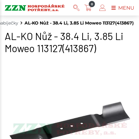
0
MENU
nabíječky
AL-KO Nůž - 38.4 Li, 3.85 Li Moweo 113127(413867)
AL-KO Nůž - 38.4 Li, 3.85 Li
Moweo 113127(413867)