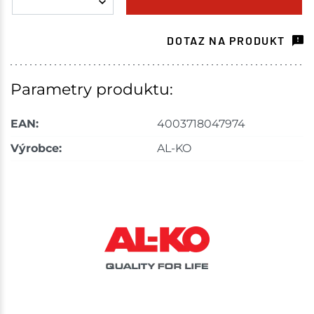
Skladové množství na prodejnách je pouze orientační.
Ceny na prodejnách se mohou lišit od cen na e-
DOTAZ NA PRODUKT
shopu.
Parametry produktu:
EAN:
4003718047974
Výrobce:
AL-KO