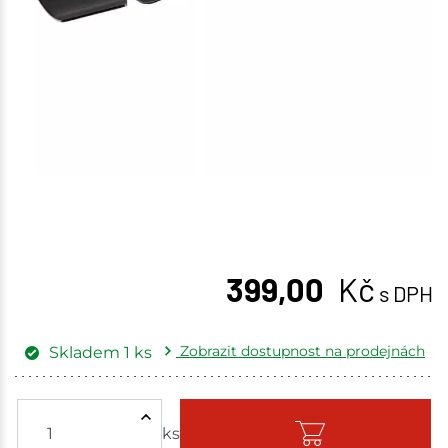
399,00
Kč
s DPH
Zobrazit dostupnost na prodejnách
Skladem
1
ks
Žďár nad Sázavou
1 ks
ks
Skladem - ihned k odeslání