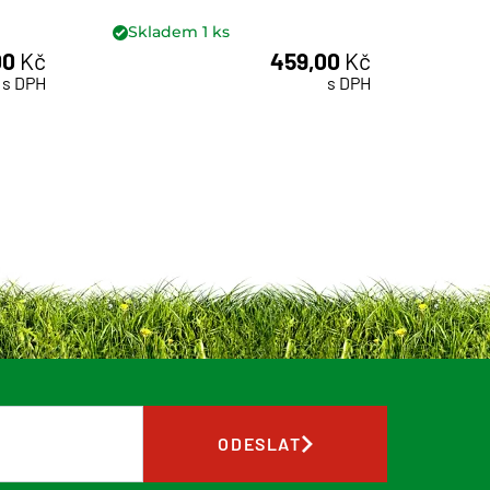
Skladem
1
ks
Skl
00
Kč
459,00
Kč
ks
s DPH
s DPH
ODESLAT