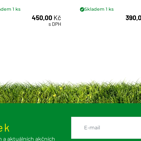
ladem
1
ks
Skladem
1
ks
450,00
Kč
390,
ks
ks
s DPH
ek
h a aktuálních akčních