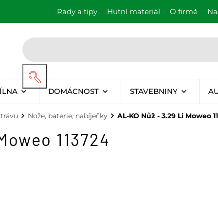
Rady a tipy
Hutní materiál
O firmě
Na
ÍLNA
DOMÁCNOST
STAVEBNINY
A
trávu
Nože, baterie, nabíječky
AL-KO Nůž - 3.29 Li Moweo 1
 Moweo 113724