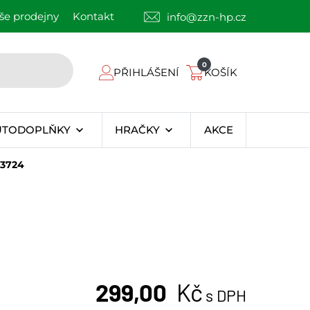
še prodejny
Kontakt
info@zzn-hp.cz
0
PŘIHLÁŠENÍ
KOŠÍK
UTODOPLŇKY
HRAČKY
AKCE
13724
299,00
Kč
s DPH