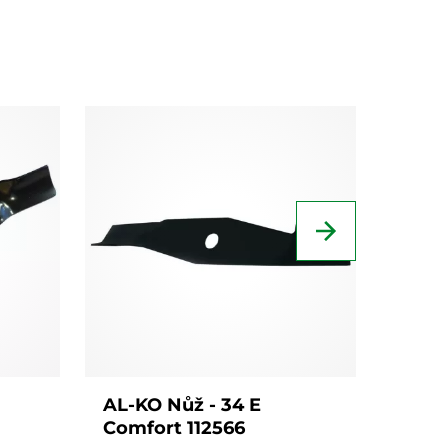
AL-KO Nůž - 34 E
AL-K
Comfort 112566
11256