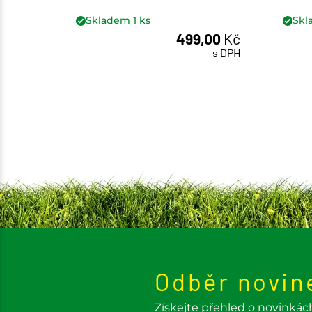
Skladem
1
ks
Sk
499,00
Kč
ks
s DPH
Odběr novin
Získejte přehled o novinkác