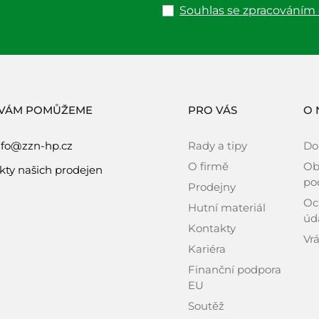
Souhlas se zpracováním
 VÁM POMŮŽEME
PRO VÁS
O 
nfo@zzn-hp.cz
Rady a tipy
Do
O firmě
Ob
kty našich prodejen
po
Prodejny
Oc
Hutní materiál
úd
Kontakty
Vrá
Kariéra
Finanční podpora
EU
Soutěž