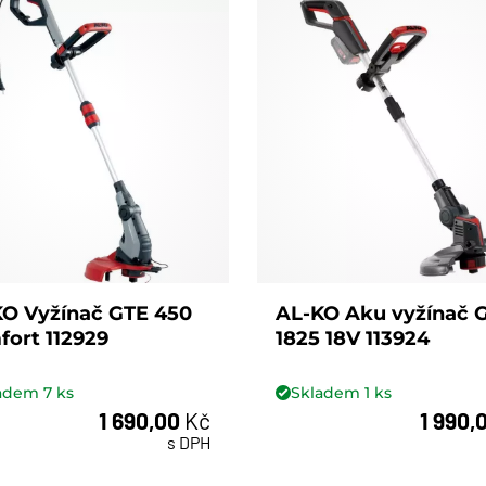
O Vyžínač GTE 450
AL-KO Aku vyžínač 
ort 112929
1825 18V 113924
ladem
7
ks
Skladem
1
ks
1 690,00
Kč
1 990,
ks
ks
s DPH