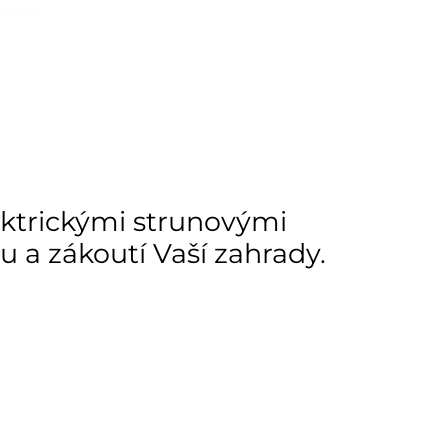
ách je pouze orientační.
u lišit od cen na e-shopu.
lektrickými strunovými
u a zákoutí Vaší zahrady.