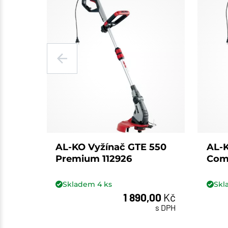
AL-KO Vyžínač GTE 550
AL-K
Premium 112926
Comf
Skladem
4
ks
Sk
1 890,00
Kč
ks
s DPH