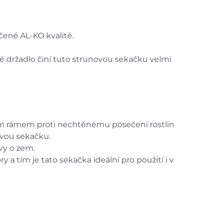
čené AL-KO kvalitě.
é držadlo činí tuto strunovou sekačku velmi
ým rámem proti nechtěnému posečení rostlin
ovou sekačku.
vy o zem.
 tím je tato sekačka ideální pro použití i v