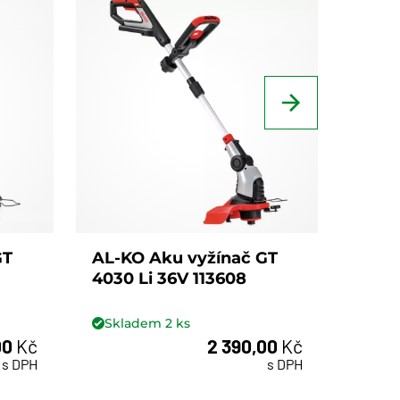
GT
AL-KO Aku vyžínač GT
AL-K
4030 Li 36V 113608
1825 
Skladem
2
ks
Skl
00
Kč
2 390,00
Kč
ks
s DPH
s DPH