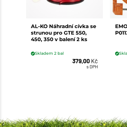
AL-KO Náhradní cívka se
EMO
strunou pro GTE 550,
P011
450, 350 v balení 2 ks
Skladem
2
bal
Sk
379,00
Kč
bal
s DPH