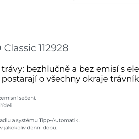
Skladové množství na prodejn
Ceny na prodejnách se moho
Classic 112928
 trávy: bezhlučně a bez emisí s e
postarají o všechny okraje trávník
zemisní sečení.
ídeli.
žadlu a systému Tipp-Automatik.
v jakokoliv denní dobu.