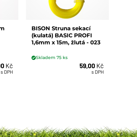
0m
BISON Struna sekací
BISO
(kulatá) BASIC PROFI
(čtv
1,6mm x 15m, žlutá - 023
PROF
oranž
Skladem
75
ks
Skl
00
Kč
59,00
Kč
ks
s DPH
s DPH