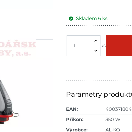
Skladem
6
ks
Žďár nad
Skla
Sázavou
ks
Skla
Havlíčkův Brod
dnů
Skla
Skuteč
dnů
Skla
Velké Meziříčí
dnů
Parametry produkt
Skla
Bystřice
EAN:
400371804
dnů
Příkon:
350 W
Skla
Mohelnice
dnů
Výrobce:
AL-KO