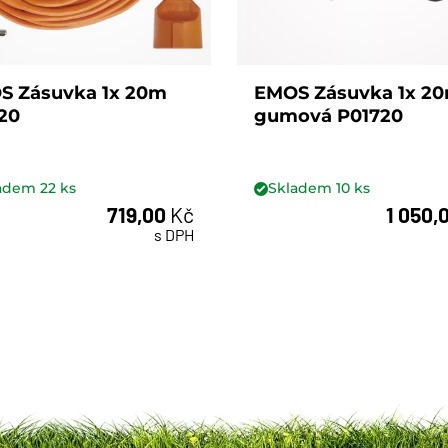
S Zásuvka 1x 20m
EMOS Zásuvka 1x 2
20
gumová P01720
ladem
22
ks
Skladem
10
ks
719,00
Kč
1 050,
ks
ks
s DPH