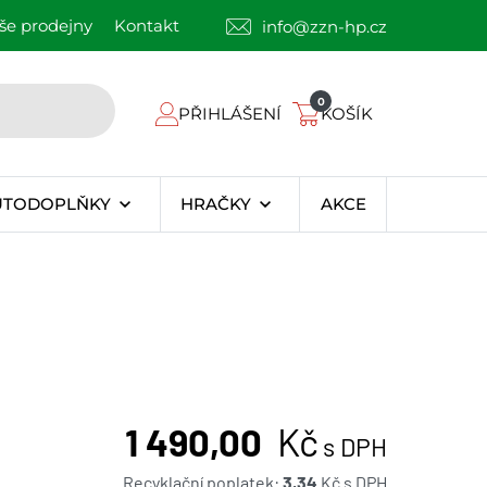
še prodejny
Kontakt
info@zzn-hp.cz
0
PŘIHLÁŠENÍ
KOŠÍK
UTODOPLŇKY
HRAČKY
AKCE
1 490,00
Kč
s DPH
Recyklační poplatek:
3,34
Kč
s DPH