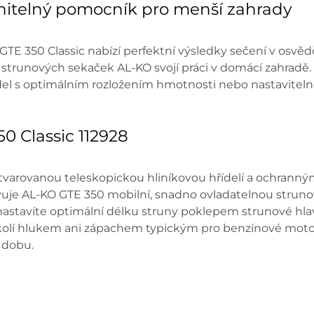
nitelný pomocník pro menší zahrady
GTE 350 Classic nabízí perfektní výsledky sečení v osvěd
strunových sekaček AL-KO svojí práci v domácí zahradě.
ídel s optimálním rozložením hmotnosti nebo nastaviteln
0 Classic 112928
tvarovanou teleskopickou hliníkovou hřídelí a ochrann
avuje AL-KO GTE 350 mobilní, snadno ovladatelnou strun
astavíte optimální délku struny poklepem strunové hla
lí hlukem ani zápachem typickým pro benzínové motory a
 dobu.