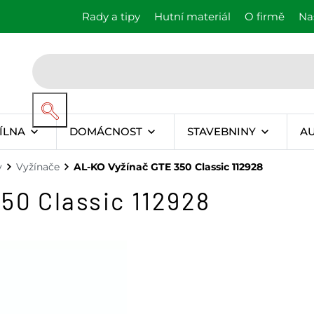
Rady a tipy
Hutní materiál
O firmě
Na
ÍLNA
DOMÁCNOST
STAVEBNINY
A
y
Vyžínače
AL-KO Vyžínač GTE 350 Classic 112928
50 Classic 112928