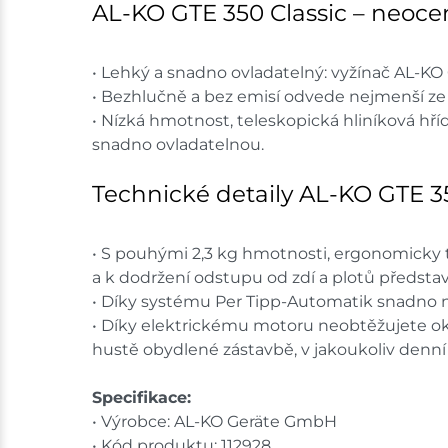
AL-KO GTE 350 Classic – neoce
• Lehký a snadno ovladatelný: vyžínač AL-KO 
• Bezhlučně a bez emisí odvede nejmenší ze 
• Nízká hmotnost, teleskopická hliníková hř
snadno ovladatelnou.
Technické detaily AL-KO GTE 35
• S pouhými 2,3 kg hmotnosti, ergonomicky 
a k dodržení odstupu od zdí a plotů předst
• Díky systému Per Tipp-Automatik snadno n
• Díky elektrickému motoru neobtěžujete oko
hustě obydlené zástavbě, v jakoukoliv denní
Specifikace:
• Výrobce: AL-KO Geräte GmbH
• Kód produktu: 112928