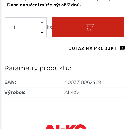
Doba doručení může být až 7 dnů.
Skuteč
1 ks
ks
Skladem na prodejně - doručení do 7 dnů
Skladové množství na prodejnách je pouze orientační.
Ceny na prodejnách se mohou lišit od cen na e-
DOTAZ NA PRODUKT
shopu.
Parametry produktu:
EAN:
4003718062489
Výrobce:
AL-KO