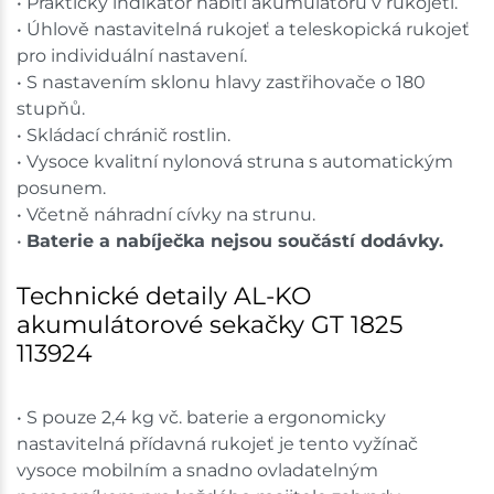
• Praktický indikátor nabití akumulátoru v rukojeti.
• Úhlově nastavitelná rukojeť a teleskopická rukojeť
pro individuální nastavení.
• S nastavením sklonu hlavy zastřihovače o 180
stupňů.
• Skládací chránič rostlin.
• Vysoce kvalitní nylonová struna s automatickým
posunem.
• Včetně náhradní cívky na strunu.
•
Baterie a nabíječka nejsou součástí dodávky.
Technické detaily AL-KO
akumulátorové sekačky GT 1825
113924
• S pouze 2,4 kg vč. baterie a ergonomicky
nastavitelná přídavná rukojeť je tento vyžínač
vysoce mobilním a snadno ovladatelným