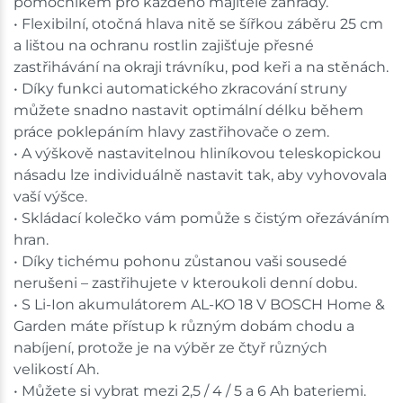
pomocníkem pro každého majitele zahrady.
• Flexibilní, otočná hlava nitě se šířkou záběru 25 cm
a lištou na ochranu rostlin zajišťuje přesné
zastřihávání na okraji trávníku, pod keři a na stěnách.
• Díky funkci automatického zkracování struny
můžete snadno nastavit optimální délku během
práce poklepáním hlavy zastřihovače o zem.
• A výškově nastavitelnou hliníkovou teleskopickou
násadu lze individuálně nastavit tak, aby vyhovovala
vaší výšce.
• Skládací kolečko vám pomůže s čistým ořezáváním
hran.
• Díky tichému pohonu zůstanou vaši sousedé
nerušeni – zastřihujete v kteroukoli denní dobu.
• S Li-Ion akumulátorem AL-KO 18 V BOSCH Home &
Garden máte přístup k různým dobám chodu a
nabíjení, protože je na výběr ze čtyř různých
velikostí Ah.
• Můžete si vybrat mezi 2,5 / 4 / 5 a 6 Ah bateriemi.