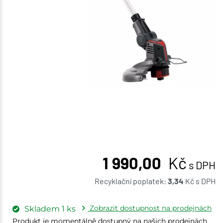
1 990,00
Kč
s DPH
Recyklační poplatek:
3,34
Kč
s DPH
Zobrazit dostupnost na prodejnách
Skladem
1
ks
Produkt je momentálně dostupný na našich prodejnách.