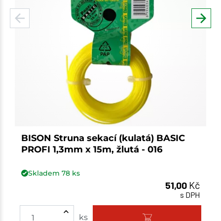
BISON Struna sekací (kulatá) BASIC
PROFI 1,3mm x 15m, žlutá - 016
Skladem
78
ks
51,00
Kč
s DPH
ks