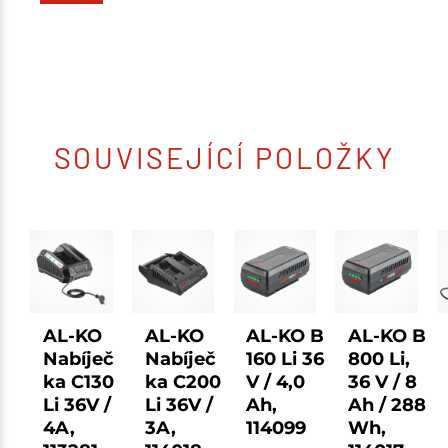
SOUVISEJÍCÍ POLOŽKY
AL-KO
AL-KO
AL-KO B
AL-KO B
Nabíječ
Nabíječ
160 Li 36
800 Li,
ka C130
ka C200
V / 4,0
36 V / 8
Li 36V /
Li 36V /
Ah,
Ah / 288
4A,
3A,
114099
Wh,