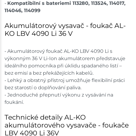
•
Kompatibilní s bateriemi 113280, 113524, 114017,
114046, 114099
Akumulátorový vysavač - foukač AL-
KO LBV 4090 Li 36 V
• Akumulátorový foukač AL-KO LBV 4090 Li s
výkonným 36 V Li-Ion akumulátorem představuje
ideálního pomocníka při úklidu spadaného listí –
bez emisí a bez překážejících kabelů.
• Lehký a obratný přístroj umožňuje flexibilní práci
bez starostí o doplňování paliva.
• Jednoduché přepnutí výkonu z vysávání na
foukání.
Technické detaily AL-KO
akumulátorového vysavače - foukače
LBV 4090 Li 36V