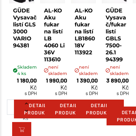
GÜDE
AL-KO
AL-KO
GÜDE
Vysavač
Aku
Aku
Vysava
listí GLS
fukar
fukar
č/fukar
3000
na listí
na listí
listí
VARIO
LB
LB1860
GBLS
94381
4060 Li
18V
7500-
36V
113922
26.1
113610
94399
Skladem
není
není
není
4
ks
skladem
skladem
skladem
1 180,00
1 990,00
1 390,00
3 890,00
Kč
Kč
Kč
Kč
s DPH
s DPH
s DPH
s DPH
DETAIL
DETAIL
DETAIL
DETA
PRODUKTU
PRODUKTU
PRODUKTU
ks
PRODU