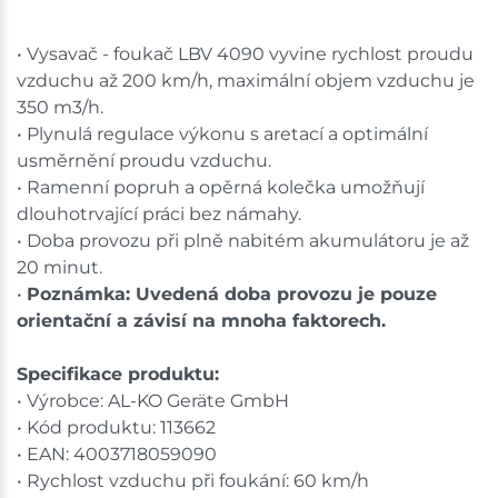
• Vysavač - foukač LBV 4090 vyvine rychlost proudu
vzduchu až 200 km/h, maximální objem vzduchu je
350 m3/h.
• Plynulá regulace výkonu s aretací a optimální
usměrnění proudu vzduchu.
• Ramenní popruh a opěrná kolečka umožňují
dlouhotrvající práci bez námahy.
• Doba provozu při plně nabitém akumulátoru je až
20 minut.
•
Poznámka: Uvedená doba provozu je pouze
orientační a závisí na mnoha faktorech.
Specifikace produktu:
• Výrobce: AL-KO Geräte GmbH
• Kód produktu: 113662
• EAN: 4003718059090
• Rychlost vzduchu při foukání: 60 km/h