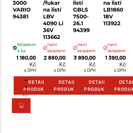
3000
/fukar
listí
na listí
VARIO
na listí
GBLS
LB1860
94381
LBV
7500-
18V
4090 Li
26.1
113922
36V
94399
113662
Skladem
není
není
není
4
ks
skladem
skladem
skladem
1 180,00
2 890,00
3 890,00
1 390,00
Kč
Kč
Kč
Kč
s DPH
s DPH
s DPH
s DPH
DETAIL
DETAIL
DETAIL
DETA
PRODUKTU
PRODUKTU
PRODUKTU
PRODU
ks