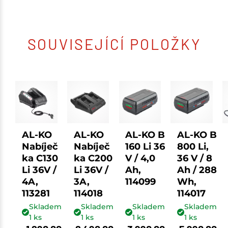
SOUVISEJÍCÍ POLOŽKY
AL-KO
AL-KO
AL-KO B
AL-KO B
Nabíječ
Nabíječ
160 Li 36
800 Li,
ka C130
ka C200
V / 4,0
36 V / 8
Li 36V /
Li 36V /
Ah,
Ah / 288
4A,
3A,
114099
Wh,
113281
114018
114017
Skladem
Skladem
Skladem
Skladem
1
ks
1
ks
1
ks
1
ks