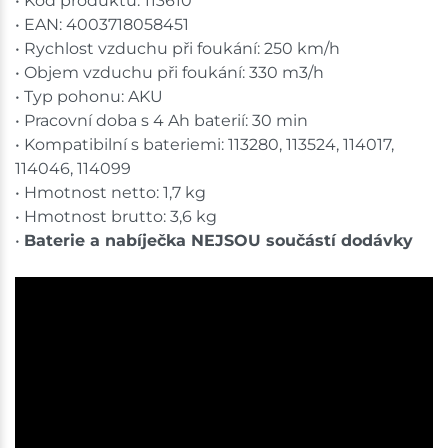
• Kód produktu: 113610
• EAN: 4003718058451
• Rychlost vzduchu při foukání: 250 km/h
• Objem vzduchu při foukání: 330 m3/h
• Typ pohonu: AKU
• Pracovní doba s 4 Ah baterií: 30 min
• Kompatibilní s bateriemi: 113280, 113524, 114017,
114046, 114099
• Hmotnost netto: 1,7 kg
• Hmotnost brutto: 3,6 kg
•
Baterie a nabíječka NEJSOU součástí dodávky