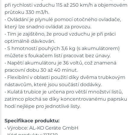
při rychlosti vzduchu 115 až 250 km/h a objemovém
průtoku 330 m3/h.
• Ovládání je plynulé pomocí otočného ovladače,
který lze snadno ovládat za provozu.
• Tím je zajištěno, že proud vzduchu je při práci
optimálně dávkován.
• S hmotností pouhých 3,6 kg (s akumulátorem)
můžete s foukačem listí pracovat bez únavy.
• Napětí akumulátoru je 36 voltů, což znamená
pracovní dobu 30 až 40 minut.
• Flexibilní v oblasti použití díky dvěma trubkovým
nástavcům, které jsou součástí dodávky.
• Kulatá trubice je určena pro větší množství listů,
zatímco plochá se díky koncentrovanému paprsku
hodí nejlépe pro jednotlivé listy.
Specifikace produktu:
• Výrobce: AL-KO Geräte GmbH